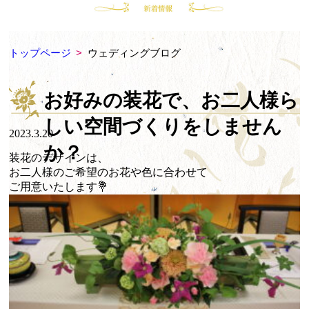
トップページ
>
ウェディングブログ
お好みの装花で、お二人様ら
しい空間づくりをしません
2023.3.20
か？
装花のデザインは、
お二人様のご希望のお花や色に合わせて
ご用意いたします💐