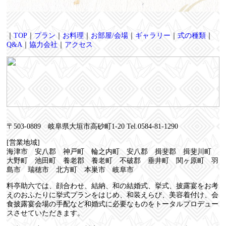
｜
TOP
｜
プラン
｜
お料理
｜
お部屋/会場
｜
ギャラリー
｜
式の種類
｜
Q&A
｜
協力会社
｜
アクセス
〒503-0889 岐阜県大垣市高砂町1-20 Tel.0584-81-1290
[営業地域]
海津市 安八郡 神戸町 輪之内町 安八郡 揖斐郡 揖斐川町
大野町 池田町 養老郡 養老町 不破郡 垂井町 関ヶ原町 羽
島市 瑞穂市 北方町 本巣市 岐阜市
料亭助六では、顔合わせ、結納、和の結婚式、挙式、披露宴をお考
えのおふたりに挙式プランをはじめ、和装えらび、美容着付け、会
食披露宴会場の手配など和婚式に必要なものをトータルプロデュー
スさせていただきます。