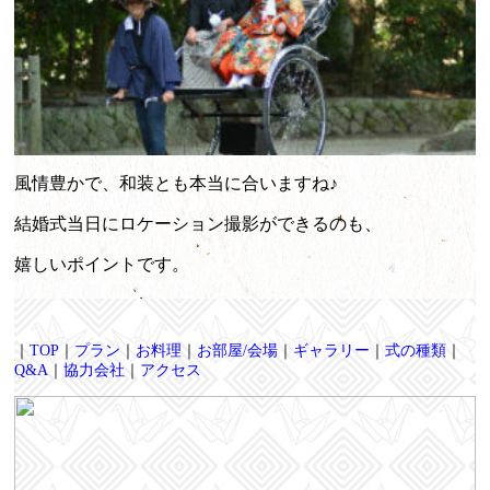
風情豊かで、和装とも本当に合いますね♪
結婚式当日にロケーション撮影ができるのも、
嬉しいポイントです。
｜
TOP
｜
プラン
｜
お料理
｜
お部屋/会場
｜
ギャラリー
｜
式の種類
｜
Q&A
｜
協力会社
｜
アクセス