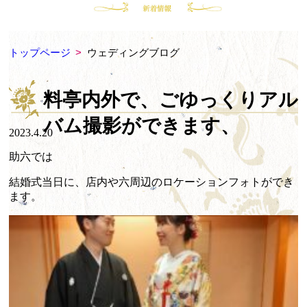
トップページ
>
ウェディングブログ
料亭内外で、ごゆっくりアル
バム撮影ができます、
2023.4.20
助六では
結婚式当日に、店内や六周辺のロケーションフォトができ
ます。