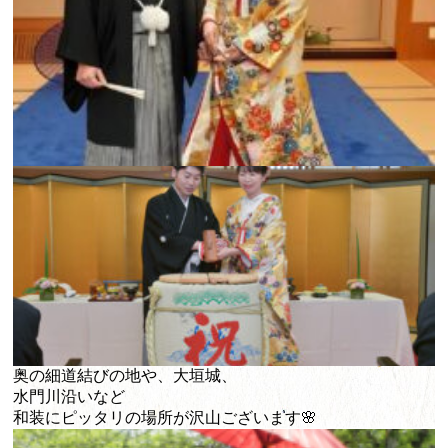
奥の細道結びの地や、大垣城、
水門川沿いなど
和装にピッタリの場所が沢山ございます🌸