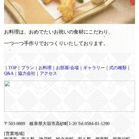
お料理は、おめでたいお祝いの食材にこだわり、
一つ一つ手作りでおつくりいたしております。
｜
TOP
｜
プラン
｜
お料理
｜
お部屋/会場
｜
ギャラリー
｜
式の種類
｜
Q&A
｜
協力会社
｜
アクセス
〒503-0889 岐阜県大垣市高砂町1-20 Tel.0584-81-1290
[営業地域]