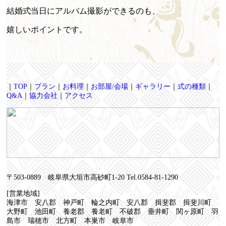
結婚式当日にアルバム撮影ができるのも、
嬉しいポイントです。
｜
TOP
｜
プラン
｜
お料理
｜
お部屋/会場
｜
ギャラリー
｜
式の種類
｜
Q&A
｜
協力会社
｜
アクセス
〒503-0889 岐阜県大垣市高砂町1-20 Tel.0584-81-1290
[営業地域]
海津市 安八郡 神戸町 輪之内町 安八郡 揖斐郡 揖斐川町
大野町 池田町 養老郡 養老町 不破郡 垂井町 関ヶ原町 羽
島市 瑞穂市 北方町 本巣市 岐阜市