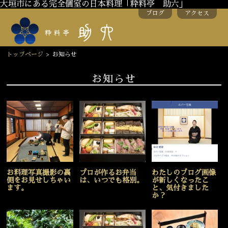
大垣市にある完全個室の日本料理「粋料亭 助六」
ブログ
アクセス
トップページ
>
お知らせ
お知らせ
お料理写真撮影の裏
プロが作るお弁当
わたしのブログ画像
側をお見せしちゃい
は、いつでも格別。
が新しくなったこ
ます。
と、気付きました
か？