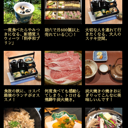
一度食べたらやみつ
助六で月600個以上
大切な人を連れて行
きになる、新感覚ス
きたくなる、大人の
売れている〇〇！
ウィーツ「料亭和プ
ステキ空間。
リン」
食欲の秋に、コスパ
何度食べても感動し
炭火焼きの焼きおに
最強のランチがオス
てしまう、トロける
ぎりってこんなに美
スメ！
飛騨牛炭火焼き。
味しいんです！