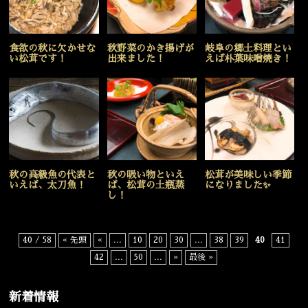
食欲の秋に欠かせな
秋野菜のかき揚げが
岐阜の郷土料理とい
い松茸です！
出来ました！
えば朴葉味噌焼き！
秋の高級魚の代表と
秋の吸い物といえ
松茸が美味しい季節
いえば、太刀魚！
ば、松茸の土瓶蒸
になりました✨
し！
40 / 58
« 先頭
«
...
10
20
30
...
38
39
40
41
42
...
50
...
»
最後 »
新着情報