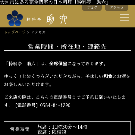
大垣市にある完全個室の日本料理「粋料亭 助六」
ブログ
アクセス
助六の歴史
助六流おもてなし
トップページ
>
アクセス
スタッフ紹介
営業時間・所在地・連絡先
季節のお料理
お弁当
「粋料亭 助六」は、
全席個室
になっております。
お飲み物
ゆっくりとおくつろぎいただきながら、美味しい
和食
とお酒を
お楽しみいただけます。
お部屋のご紹介
会議・舞台のご利用
ご来店の際は、こちらの電話番号までご予約お願いいたしま
結婚式・披露宴
す。【電話番号】0584-81-1290
ご接待
法要
昼席：11時30分〜14時
営業時間
夜席：応相談
慶事
お顔合わせ