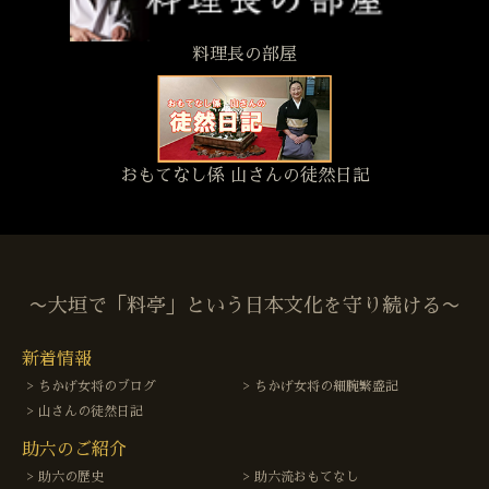
料理長の部屋
おもてなし係 山さんの徒然日記
〜大垣で「料亭」という日本文化を守り続ける〜
新着情報
ちかげ女将のブログ
ちかげ女将の細腕繁盛記
山さんの徒然日記
助六のご紹介
助六の歴史
助六流おもてなし