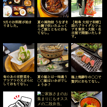
9月のお料理が始ま
夏の風物詩 うなぎを
【岐阜 大垣で和婚】
りました。
土鍋で炊いたふっく
助六ブライダルフェ
らご飯とともにおも
アを東京・大阪・名
てなし。
古屋で開催いたしま
す。
旬のあの京野菜を、
夏の鮎とは一味違う
極上飛騨牛の〇〇で
アツアツの天ぷらに
〇〇鮎はいかがでし
贅沢におもてなし。
しておもてなし。
ょうか？