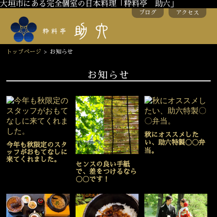
大垣市にある完全個室の日本料理「粋料亭 助六」
ブログ
アクセス
トップページ
>
お知らせ
お知らせ
秋にオススメした
い、助六特製〇〇弁
今年も秋限定のスタ
当。
ッフがおもてなしに
来てくれました。
センスの良い手紙
で、差をつけるなら
〇〇です！