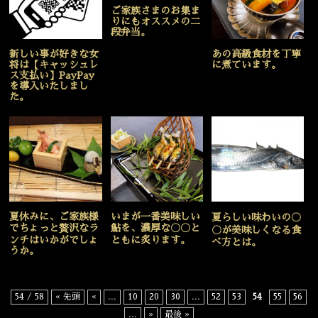
ご家族さまのお集ま
りにもオススメの二
段弁当。
新しい事が好きな女
あの高級食材を丁寧
将は【キャッシュレ
に煮ています。
ス支払い】PayPay
を導入いたしまし
た。
夏休みに、ご家族様
いまが一番美味しい
夏らしい味わいの〇
でちょっと贅沢なラ
鮎を、濃厚な〇〇と
〇が美味しくなる食
ンチはいかがでしょ
ともに炙ります。
べ方とは。
うか。
54 / 58
« 先頭
«
...
10
20
30
...
52
53
54
55
56
...
»
最後 »