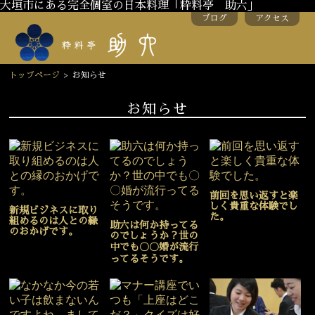
大垣市にある完全個室の日本料理「粋料亭 助六」
ブログ
アクセス
トップページ
>
お知らせ
お知らせ
前回を思い返すと楽
しく貴重な体験でし
新規ビジネスに取り
た。
組めるのは人との縁
助六は何か持ってる
のおかげです。
のでしょうか？世の
中でも〇〇婚が流行
ってるそうです。