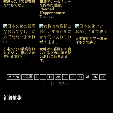
味違った形でお客様
和食マナーセミナー
をおもてなし
を始めた理由。
Planned
Happenstance
Theory
日本文化ツアーおか
げさまで終了
日本文化の最高なお
女将はお客様にお会
もてなし、助六でた
いするために頭を使
だいま実行中
いあれこれ考えま
す。
25 / 28
« 先頭
«
...
10
20
...
23
24
25
26
27
...
»
最後 »
新着情報