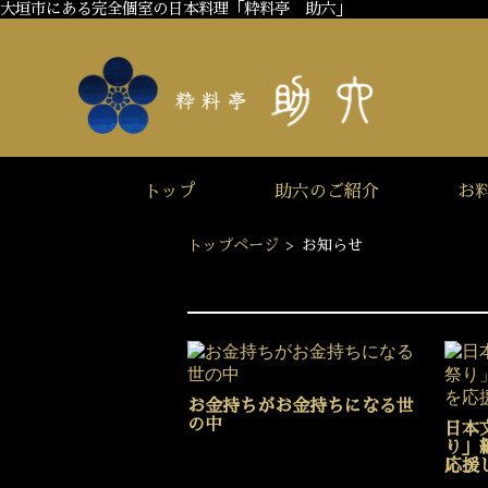
大垣市にある完全個室の日本料理「粋料亭 助六」
トップ
助六のご紹介
お
トップページ
>
お知らせ
お金持ちがお金持ちになる世
の中
日本
り」
応援