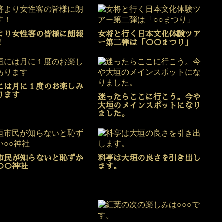
より女性客の皆様に朗報
女将と行く日本文化体験ツア
！
ー第二弾は「○○まつり」
には月に１度のお楽しみ
ります
迷ったらここに行こう。今や
大垣のメインスポットになり
ました。
市民が知らないと恥ずか
料亭は大垣の良さを引き出し
○○神社
ます。