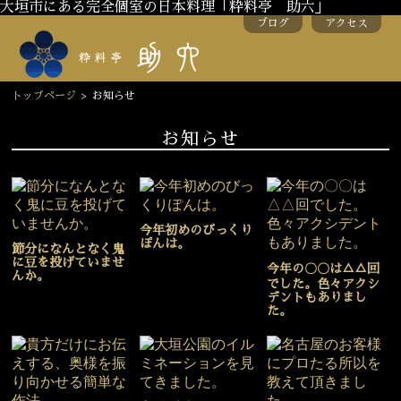
大垣市にある完全個室の日本料理「粋料亭 助六」
ブログ
アクセス
トップページ
>
お知らせ
お知らせ
今年初めのびっくり
ぽんは。
節分になんとなく鬼
に豆を投げていませ
今年の〇〇は△△回
んか。
でした。色々アクシ
デントもありまし
た。