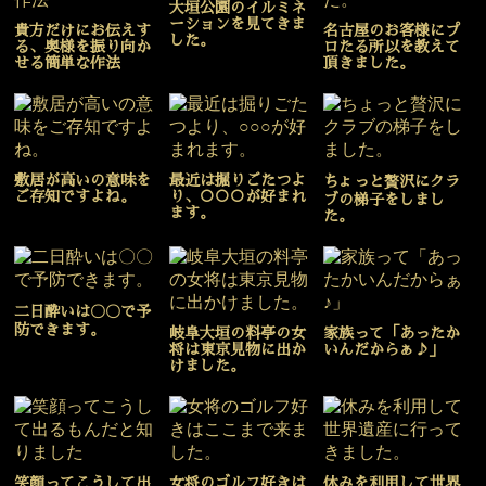
大垣公園のイルミネ
ーションを見てきま
貴方だけにお伝えす
名古屋のお客様にプ
した。
る、奥様を振り向か
ロたる所以を教えて
せる簡単な作法
頂きました。
敷居が高いの意味を
最近は掘りごたつよ
ちょっと贅沢にクラ
ご存知ですよね。
り、○○○が好まれ
ブの梯子をしまし
ます。
た。
二日酔いは〇〇で予
防できます。
岐阜大垣の料亭の女
家族って「あったか
将は東京見物に出か
いんだからぁ♪」
けました。
笑顔ってこうして出
女将のゴルフ好きは
休みを利用して世界