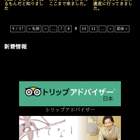
るもんだと知りまし
ここまで来ました。
遺産に行ってきまし
た
た。
9 / 17
« 先頭
«
...
7
8
9
10
11
...
»
最後 »
新着情報
トリップアドバイザー