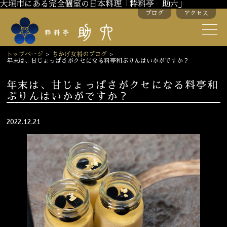
大垣市にある完全個室の日本料理「粋料亭 助六」
ブログ
アクセス
助六の歴史
助六流おもてなし
トップページ
>
ちかげ女将のブログ
>
年末は、甘じょっぱさがクセになる料亭和ぷりんはいかがですか？
スタッフ紹介
年末は、甘じょっぱさがクセになる料亭和
ぷりんはいかがですか？
季節のお料理
お弁当
お飲み物
2022.12.21
お部屋のご紹介
会議・舞台のご利用
結婚式・披露宴
ご接待
法要
慶事
お顔合わせ