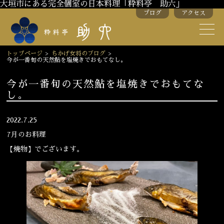
大垣市にある完全個室の日本料理「粋料亭 助六」
ブログ
アクセス
助六の歴史
助六流おもてなし
トップページ
>
ちかげ女将のブログ
>
今が一番旬の天然鮎を塩焼きでおもてなし。
スタッフ紹介
今が一番旬の天然鮎を塩焼きでおもてな
し。
季節のお料理
お弁当
お飲み物
2022.7.25
7月のお料理
【焼物】でございます。
お部屋のご紹介
会議・舞台のご利用
結婚式・披露宴
ご接待
法要
慶事
お顔合わせ