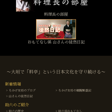
料理長の部屋
おもてなし係 山さんの徒然日記
〜大垣で「料亭」という日本文化を守り続ける〜
新着情報
ちかげ女将のブログ
ちかげ女将の細腕繁盛記
山さんの徒然日記
助六のご紹介
助六の歴史
助六流おもてなし