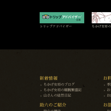
トリップアドバイザー
ちかげ女将の
新着情報
お
ちかげ女将のブログ
季
ちかげ女将の細腕繁盛記
お
山さんの徒然日記
お
助六のご紹介
お