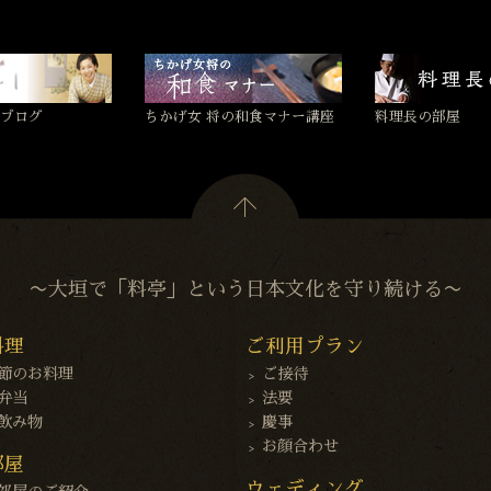
ブログ
ちかげ女 将の和食マナー講座
料理長の部屋
〜大垣で「料亭」という日本文化を守り続ける〜
料理
ご利用プラン
節のお料理
ご接待
弁当
法要
飲み物
慶事
お顔合わせ
部屋
ウェディング