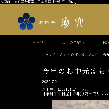
大垣市にある完全個室の日本料理「粋料亭 助六」
トップ
助六のご紹介
お
トップページ
>
ちかげ女将のブログ
>
今
今年のお中元はも
2022.7.21
お中元に是非お勧めしたい、
【飛騨牛中村屋】お取り寄せ商品はい