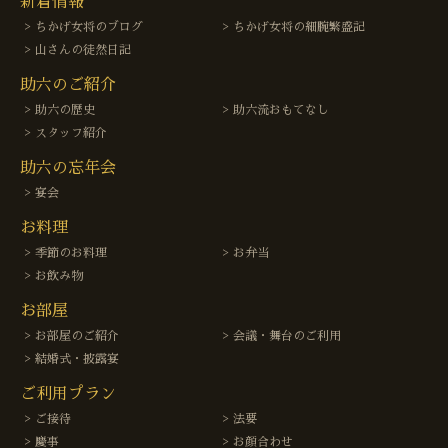
新着情報
ちかげ女将のブログ
ちかげ女将の細腕繁盛記
山さんの徒然日記
助六のご紹介
助六の歴史
助六流おもてなし
スタッフ紹介
助六の忘年会
宴会
お料理
季節のお料理
お弁当
お飲み物
お部屋
お部屋のご紹介
会議・舞台のご利用
結婚式・披露宴
ご利用プラン
ご接待
法要
慶事
お顔合わせ