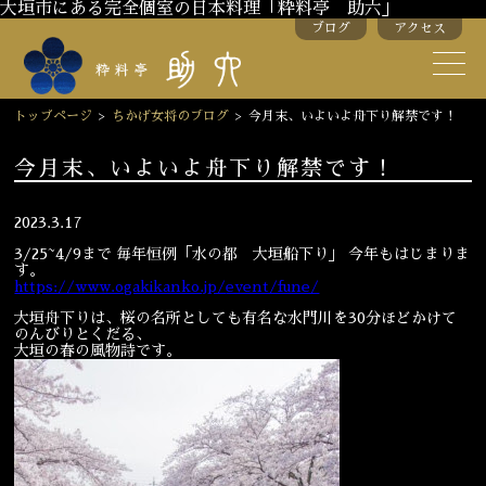
大垣市にある完全個室の日本料理「粋料亭 助六」
ブログ
アクセス
助六の歴史
助六流おもてなし
トップページ
>
ちかげ女将のブログ
>
今月末、いよいよ舟下り解禁です！
スタッフ紹介
今月末、いよいよ舟下り解禁です！
季節のお料理
お弁当
2023.3.17
3/25~4/9まで 毎年恒例「水の都 大垣船下り」 今年もはじまりま
お飲み物
す。
https://www.ogakikanko.jp/
event/fune/
大垣舟下りは、
桜の名所としても有名な水門川を30分ほどかけて
のんびりとくだ
る、
お部屋のご紹介
会議・舞台のご利用
大垣の春の風物詩です。
結婚式・披露宴
ご接待
法要
慶事
お顔合わせ