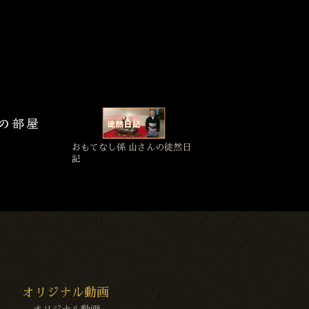
おもてなし係 山さんの徒然日
記
オリジナル動画