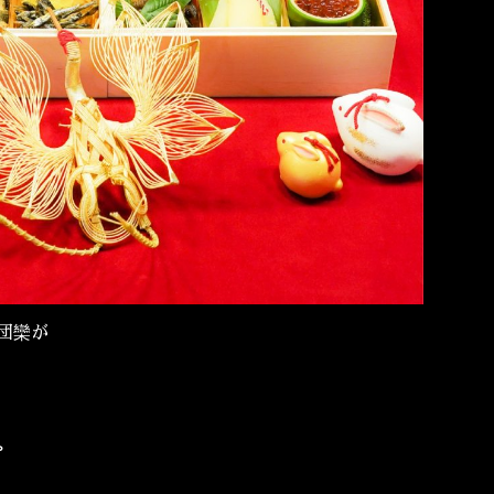
の団欒が
。
。