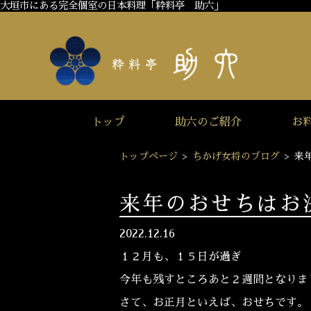
大垣市にある完全個室の日本料理「粋料亭 助六」
トップ
助六のご紹介
お
トップページ
>
ちかげ女将のブログ
>
来
来年のおせちはお
2022.12.16
１２月も、１５日が過ぎ
今年も残すところあと２週間となり
さて、お正月といえば、おせちです