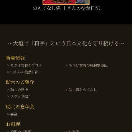
おもてなし係 山さんの徒然日記
〜大垣で「料亭」という日本文化を守り続ける〜
新着情報
ちかげ女将のブログ
ちかげ女将の細腕繁盛記
山さんの徒然日記
助六のご紹介
助六の歴史
助六流おもてなし
スタッフ紹介
助六の忘年会
宴会
お料理
季節のお料理
お弁当