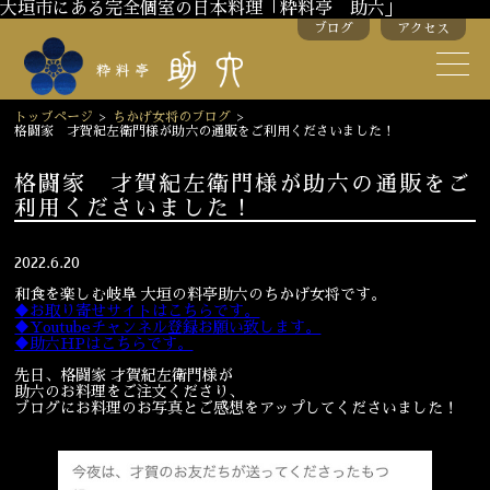
大垣市にある完全個室の日本料理「粋料亭 助六」
ブログ
アクセス
助六の歴史
助六流おもてなし
トップページ
>
ちかげ女将のブログ
>
格闘家 才賀紀左衛門様が助六の通販をご利用くださいました！
スタッフ紹介
格闘家 才賀紀左衛門様が助六の通販をご
利用くださいました！
季節のお料理
お弁当
お飲み物
2022.6.20
和食を楽しむ岐阜 大垣の料亭助六のちかげ女将です。
♦お取り寄せサイトはこちらです。
♦Youtubeチャンネル登録お願い致します。
お部屋のご紹介
会議・舞台のご利用
♦助六HPはこちらです。
結婚式・披露宴
先日、格闘家 才賀紀左衛門様が
助六のお料理をご注文くださり、
ブログにお料理のお写真とご感想をアップしてくださいました！
ご接待
法要
慶事
お顔合わせ