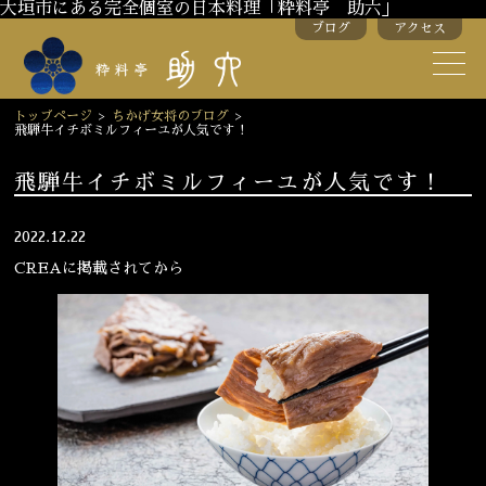
大垣市にある完全個室の日本料理「粋料亭 助六」
ブログ
アクセス
助六の歴史
助六流おもてなし
トップページ
>
ちかげ女将のブログ
>
飛騨牛イチボミルフィーユが人気です！
スタッフ紹介
飛騨牛イチボミルフィーユが人気です！
季節のお料理
お弁当
2022.12.22
お飲み物
CREAに掲載されてから
お部屋のご紹介
会議・舞台のご利用
結婚式・披露宴
ご接待
法要
慶事
お顔合わせ