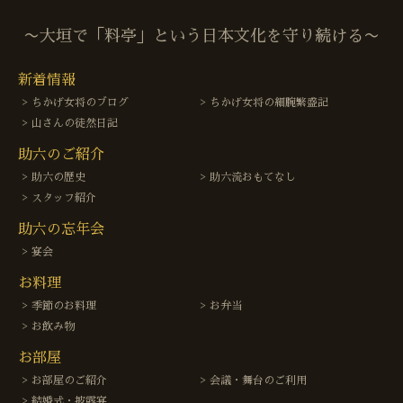
〜大垣で「料亭」という日本文化を守り続ける〜
新着情報
ちかげ女将のブログ
ちかげ女将の細腕繁盛記
山さんの徒然日記
助六のご紹介
助六の歴史
助六流おもてなし
スタッフ紹介
助六の忘年会
宴会
お料理
季節のお料理
お弁当
お飲み物
お部屋
お部屋のご紹介
会議・舞台のご利用
結婚式・披露宴