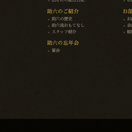
山さんの徒然日記
お
助六のご紹介
お
助六の歴史
お
助六流おもてなし
会
スタッフ紹介
結
助六の忘年会
宴会