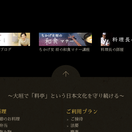
ブログ
ちかげ女 将の和食マナー講座
料理長の部屋
〜大垣で「料亭」という日本文化を守り続ける〜
料理
ご利用プラン
節のお料理
ご接待
弁当
法要