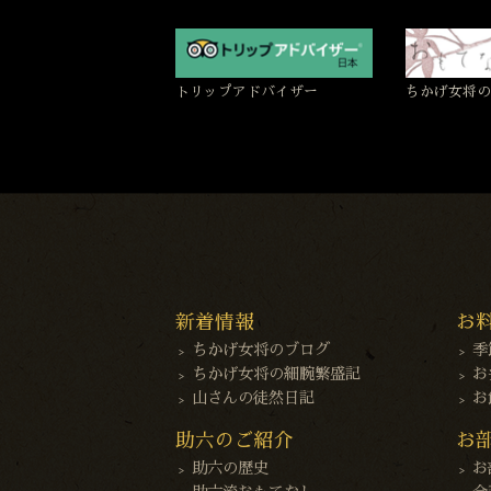
トリップアドバイザー
ちかげ女将の
新着情報
お
ちかげ女将のブログ
季
ちかげ女将の細腕繁盛記
お
山さんの徒然日記
お
助六のご紹介
お
助六の歴史
お