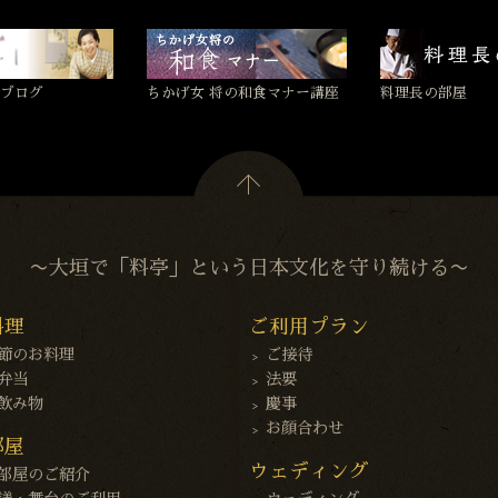
ブログ
ちかげ女 将の和食マナー講座
料理長の部屋
〜大垣で「料亭」という日本文化を守り続ける〜
料理
ご利用プラン
節のお料理
ご接待
弁当
法要
飲み物
慶事
お顔合わせ
部屋
ウェディング
部屋のご紹介