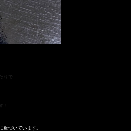
。
たりで
す！
に近づいています。