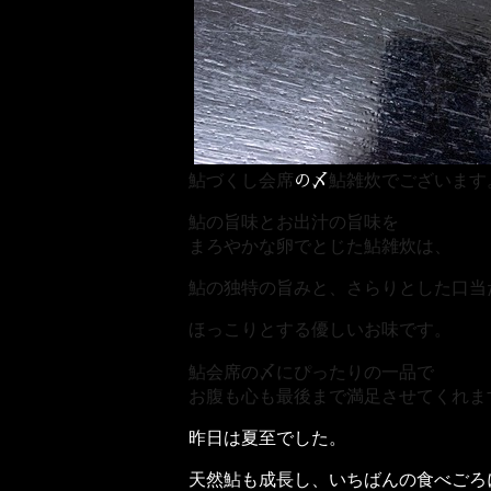
鮎づくし会席
鮎雑炊でございます
の〆
鮎の旨味とお出汁の旨味を
まろやかな卵でとじた鮎雑炊は、
鮎の独特の旨みと、さらりとした口当
ほっこりとする優しいお味です。
鮎会席の〆にぴったりの一品で
お腹も心も最後まで満足させてくれま
昨日は夏至でした。
天然鮎も成長し、いちばんの食べごろ