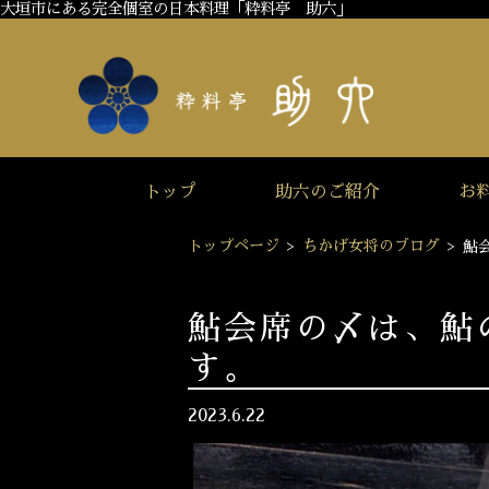
大垣市にある完全個室の日本料理「粋料亭 助六」
トップ
助六のご紹介
お
トップページ
>
ちかげ女将のブログ
>
鮎
鮎会席の〆は、鮎
す。
2023.6.22