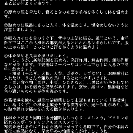
ること
が何より大事です。
宴会
ウェディング
①厚めの服を着たり、寝るときの布団や毛布を多くして体を温めま
す。
②熱めのお風呂にさっと入り、体を温めます。湯冷めしないように
注意しましょう。
③張るカイロを首のすぐ下、背中の上部に張る。風門という、東洋
医学ではここから風邪の邪気が入るといわれるツボらしいです。服
の上から張り、じっとりと汗をかくように温めます。
④体を温める食事を摂りましょう。
・しょうが…新陳代謝を高める、発汗作用、解毒作用、鎮咳作用
などがあります。生姜湯はスーパーやコンビニでも手に入るので簡
単に飲めますよ。
・根菜（玉ねぎ、大根、人参、ゴボウ、カブなど）…お味噌汁に
入れたり、うどんや雑炊の具にするとたべやすいですね。
・黒い食べ物（黒豆、小豆、ひじきなど）…黒に近い色をしてい
るものは、体を温める効果があります。玄米、黒ゴマ、黒砂糖など
色の濃いものの方が体を温めます。
⑤葛根湯を飲む。風邪の治療薬として市販もされている「葛根湯」
は、葛（くず）の根を主成分とする漢方薬で、発汗作用があり、体
の熱や腫れや痛みを抑える働きがあります。
体温を上げると同時に水分補給もしっかりしましょう。ビタミンが
摂れるスポーツドリンクもオススメです。
寒気を感じるのはこれから熱が上がってくる時です。自分の体調の
変化に敏感になり、早め早めの治療を心がけましょうね。