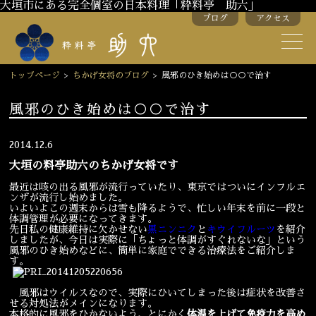
大垣市にある完全個室の日本料理「粋料亭 助六」
ブログ
アクセス
助六の歴史
助六流おもてなし
トップページ
>
ちかげ女将のブログ
>
風邪のひき始めは○○で治す
スタッフ紹介
風邪のひき始めは○○で治す
季節のお料理
お弁当
2014.12.6
大垣の料亭助六のちかげ女将です
お飲み物
最近は咳の出る風邪が流行っていたり、東京ではついにインフルエ
ンザが流行し始めました。
いよいよこの週末からは雪も降るようで、忙しい年末を前に一段と
お部屋のご紹介
会議・舞台のご利用
体調管理が必要になってきます。
先日私の健康維持に欠かせない
黒ニンニク
と
キウイフルーツ
を紹介
しましたが、今日は実際に「ちょっと体調がすぐれないな」という
結婚式・披露宴
風邪のひき始めなどに、簡単に家庭でできる治療法をご紹介しま
す。
風邪はウイルスなので、実際にひいてしまった後は症状を改善さ
ご接待
法要
せる対処法がメインになります。
本格的に風邪をひかないよう、とにかく
体温を上げて免疫力を高め
慶事
お顔合わせ