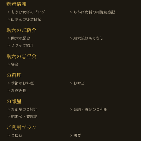
新着情報
ちかげ女将のブログ
ちかげ女将の細腕繁盛記
山さんの徒然日記
助六のご紹介
助六の歴史
助六流おもてなし
スタッフ紹介
助六の忘年会
宴会
お料理
季節のお料理
お弁当
お飲み物
お部屋
お部屋のご紹介
会議・舞台のご利用
結婚式・披露宴
ご利用プラン
ご接待
法要