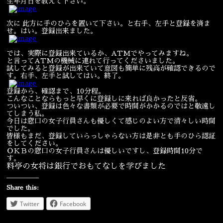
生年月日を教えて下さい。
宴会
ウェディング
次に 此方に手のひらを置いて下さい。と右手、左手と登録を済ま
せ。はい。登録出来ました。
では、実際に登録出来ているか、ATMでやってみますね。
と言ってATMの機械に連れて行ってくださいました。
試してみると登録が出来ていて意図も簡単に残高が確認できるので
す。右手、左手と試してはい。終了。
登録から、確認まで、10分程。
こんなことならもっと早くに登録しに来れば良かったと反省。
ついつい、登録は色々な書類が必要で時間がかかるのではと敬遠し
てしまう私。
今日は窓口の女子行員さんも優しくて感じのよい方で清々しい時間
でした。
皆様もまだ、登録していらっしゃらない方は是非とも手のひら認証
をしてください。
ＯＫＢの窓口の女子行員さんは優しいですし、登録時間10分で
す。
料亭の女将は銀行でおもてなしを学びました
Share this:
Twitter
Facebook