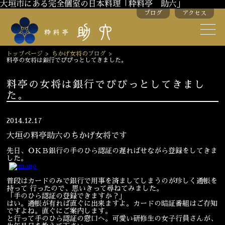
大垣市にある完全個室の日本料理「粋料亭 助六」
ブログ
アクセス
助六の歴史
助六流おもてなし
トップページ
>
ちかげ女将のブログ
>
料亭の女将は銀行でぴぴっとしてきました。
スタッフ紹介
料亭の女将は銀行でぴぴっとしてきまし
た。
季節のお料理
お弁当
お飲み物
2014.12.17
大垣の料亭助六のちかげ女将です
先日、ＯＫＢ銀行の手のひら認証の遅ればせながら登録をしてきま
お部屋のご紹介
会議・舞台のご利用
した。
結婚式・披露宴
普段はカードのみで銀行で用事を済ましてしまうのが珍しく通帳を
持って 行ったので、思いきって尋ねてみました。
「手のひら認証の登録できますか？」
はい。通帳が有れば直ぐに出来ますよ。カードの暗証番組はご存知
ご接待
法要
ですよね。直ぐにご案内します。
と行って手のひら認証の窓口へ。可愛い研修生の女子行員さんが、
慶事
お顔合わせ