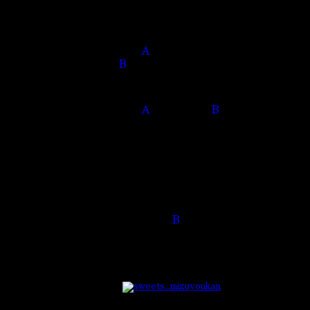
いかがでしたか？簡単すぎたでしょうか？
今回は料亭の女将らしく食べ物編で出題してみ
質問1.
羊羹（ようかん）
数え方は
A
1本
B
１棹
質問2.
烏賊（いか）
の数え方は？
A
1匹
B
１杯
前回よりは難しいですか？まだまだ簡単でしょ
答えが合っていても「なぜそう数えるのか」ま
知っていると話のネタにもなる豆知識として、
では答え合わせをしましょう。
答え1.
B
１棹
羊羹のような細長く棒状に固めた和菓子は「
と数えます。羊羹の他に、名古屋名物のういろ