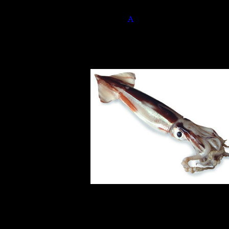
切れているものは「１切れ」です
答え2.
A
１杯
ただし生きているものは１匹、２匹と数え、
の部分が丸い甕（かめ）型の容器を表していま
ったといわれます。タコも同様に数えます。