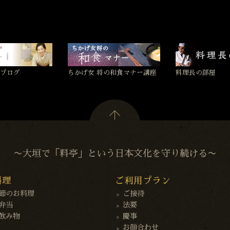
ブログ
ちかげ女 将の和食マナー講座
料理長の部屋
〜大垣で「料亭」という日本文化を守り続ける〜
料理
ご利用プラン
節のお料理
ご接待
弁当
法要
飲み物
慶事
お顔合わせ