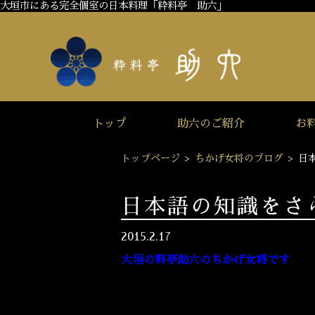
大垣市にある完全個室の日本料理「粋料亭 助六」
トップ
助六のご紹介
お
トップページ
>
ちかげ女将のブログ
>
日
日本語の知識をさ
2015.2.17
大垣の料亭助六のちかげ女将です
先週、正しい日本語使い方のお話で、数え方の