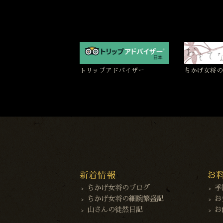
トリップアドバイザー
ちかげ女将の
新着情報
お
ちかげ女将のブログ
季
ちかげ女将の細腕繁盛記
お
山さんの徒然日記
お