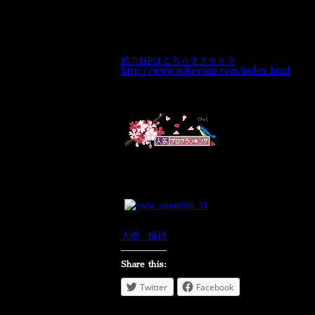
料亭の女将は正しい日本語を教えます
▽▲▽▲▽▲▽▲▽▲▽▲▽▲▽▲▽▲▽▲▽
【ご予約・お問い合わせ先】 TEL 0584-81-
助六HPはこちらをクリック
http://www.sukeroku.com/index.html
大垣 接待
Share this:
Twitter
Facebook