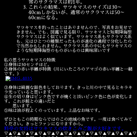
常のサクラマスは約1年。
これらの結果、サツキマスのサイズは30～
40cmしかないが、通常のサクラマスは50～
60cmになる。
サツキマスを釣ったことはありませんので、写真をお見せで
きません。でも、図鑑で見る限り、サツキマスと短期降海型
サクラマスはよく似ています。サツキマス系もサクラマス系
も、元はひとつの種類だったものが進化の過程で分化したの
で当然かもしれません。サクラマス系の中にもサツキマスの
ような短期降海型のものがいるのは興味深いです
私の思うサツキマスの特徴
①身体は30センチほど。
②身体の赤い半纏が特徴（川にいたころのアマゴの赤い半纏と一緒
です。）
③身体は綺麗な銀色をしております。きっと川の中で見るとキラキ
ラ光っていると思います。
④生の切り身はピンク色ですが焼くと淡いピンク色に色が変化しま
す。これが鮭との違いだと
思います。
⑤味は油が程よくのっています。上品なお味です。
ぜひともこの時期ならではのこの地域の魚です。一度は食べてみて
ください。きっとファンになりますから。
料亭の女将はサツキマスの炊きこみご飯が大好きです。
▽▲▽▲▽▲▽▲▽▲▽▲▽▲▽▲▽▲▽▲▽▲▽▲▽▲▽▲▽▲▽