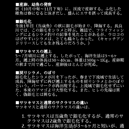
■産卵、幼魚の発育
秋（10月中旬～11月下旬）に、渓流で産卵する。ふ化した
稚魚は春になると泳ぎだし、盛んにエサを摂って成長する。
■銀毛化
生後1年目（当歳魚）の秋に銀毛が始まり、降海する。長良
川では、この銀毛をシラメと呼ぶ。雑誌で、フライフィッシ
ングによるシラメ釣りの記事を見たことがあるが、ウロコの
はげやすいシラメは、とても痛々しかった。（キャッチアン
ドリリースしても生き残るのだろうか。）
■サツキマスの遡上
5～7月頃川に遡上する。したがって、海洋生活は3～6ヶ
月。遡上時の体長は30～40cm、体重は300g～1Kg。産卵期
の秋まで川で過ごし、産卵後ほとんどが死ぬ。
■戻りシラメ、のぼり
銀毛化したシラメが川を下ったが、春まで下流域で生活して
成長、降海せずに再び遡上するものを戻りシラメとかのぼり
という。パーマークが再出現する。上流域で銀毛化せずにい
た、本来のアマゴより大型化する。また、ヒレの先端は黒
く、偽銀毛とは異なる。
■サツキマスと通常のサクラマスの違い
サツキマスと通常のサクラマスの違いは、
サツキマスは当歳魚で銀毛化するが、通常のサ
クラマスは2歳魚で銀毛化する。
サツキマスは海洋生活が3～6ヶ月と短いが、通