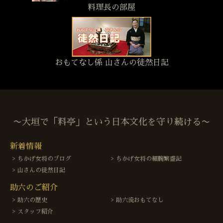
料理長の部屋
おもてなし係 山さんの徒然日記
〜大垣で「料亭」という日本文化を守り続ける〜
新着情報
ちかげ女将のブログ
ちかげ女将の細腕繁盛記
山さんの徒然日記
助六のご紹介
助六の歴史
助六流おもてなし
スタッフ紹介