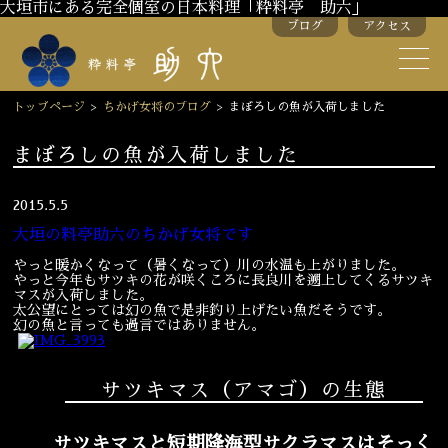
大垣市にある完全個室の日本料理「粋料亭 助六」
ブログ
アクセス
助六の歴史
助六流おもてなし
トップページ
>
ちかげ女将のブログ
>
まぼろしの魚が入荷しました
スタッフ紹介
まぼろしの魚が入荷しました
季節のお料理
お弁当
2015.5.5
大垣の料亭助六のちかげ女将です
お飲み物
やっと暖かくなって（暑くなって）川の水温も上がりました。
やっと今年もサツキの花が咲くころに長良川を遡上してくるサツキ
マスが入荷しました。
お部屋のご紹介
会議・舞台のご利用
太公望にとっては幻の魚で是非釣り上げたい魚だそうです。
幻の魚と言っても過言ではありません。
結婚式・披露宴
サツキマス（アマゴ）の生態
ご接待
法要
サツキマスと短期降海型サクラマスはそっく
慶事
お顔合わせ