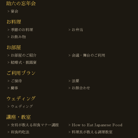
助六の忘年会
宴会
お料理
季節のお料理
お弁当
お飲み物
お部屋
お部屋のご紹介
会議・舞台のご利用
結婚式・披露宴
ご利用プラン
ご接待
法要
慶事
お顔合わせ
ウェディング
ウェディング
講座・教室
女将が教える和食マナー講座
How to Eat Japanese Food
和食的吃法
料理長が教える調理教室