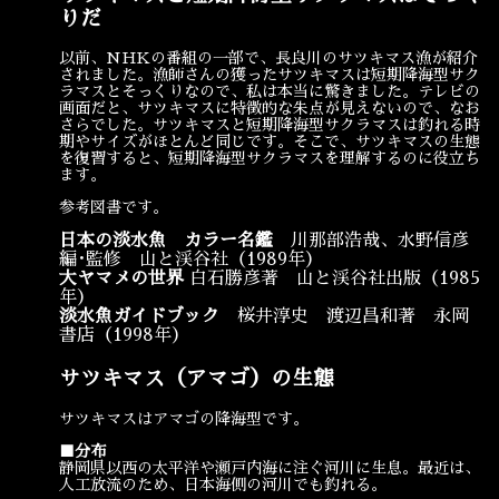
りだ
宴会
ウェディング
以前、NHKの番組の一部で、長良川のサツキマス漁が紹介
されました。漁師さんの獲ったサツキマスは短期降海型サク
ラマスとそっくりなので、私は本当に驚きました。テレビの
画面だと、サツキマスに特徴的な朱点が見えないので、なお
さらでした。サツキマスと短期降海型サクラマスは釣れる時
期やサイズがほとんど同じです。そこで、サツキマスの生態
を復習すると、短期降海型サクラマスを理解するのに役立ち
ます。
参考図書です。
日本の淡水魚 カラー名鑑
川那部浩哉、水野信彦
編･監修 山と渓谷社（1989年）
大ヤマメの世界
白石勝彦著 山と渓谷社出版（1985
年）
淡水魚ガイドブック
桜井淳史 渡辺昌和著 永岡
書店（1998年）
サツキマス（アマゴ）の生態
サツキマスはアマゴの降海型です。
■分布
静岡県以西の太平洋や瀬戸内海に注ぐ河川に生息。最近は、
人工放流のため、日本海側の河川でも釣れる。