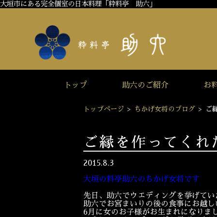
大垣市にある完全個室の日本料理「粋料亭 助六」
トップ
助六のご紹介
お
トップページ
>
ちかげ女将のブログ
>
ご
ご縁を作ってくれ
2015.8.3
大垣の料亭助六のちかげ女将です
先日、助六でウエディングを挙げてい
助六でお宮まいりの後の食事にお越し
6月に女のお子様がお生まれになりま