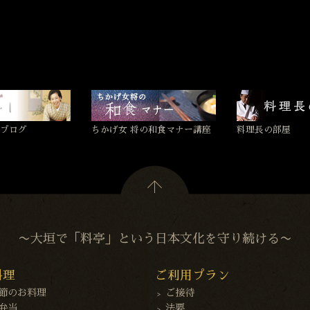
ブログ
ちかげ女 将の和食マナー講座
料理長の部屋
〜大垣で「料亭」という日本文化を守り続ける〜
料理
ご利用プラン
節のお料理
ご接待
弁当
法要