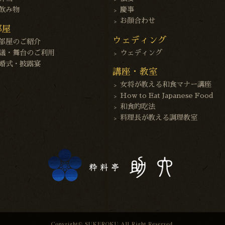
飲み物
慶事
お顔合わせ
部屋
ウェディング
部屋のご紹介
議・舞台のご利用
ウェディング
婚式・披露宴
講座・教室
女将が教える和食マナー講座
How to Eat Japanese Food
和食的吃法
料理長が教える調理教室