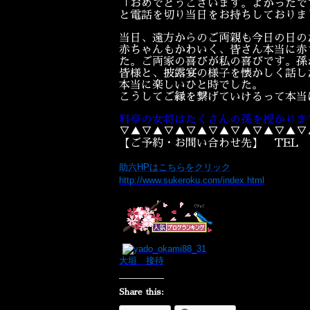
「おめでとうございます。よかったで
と電話を切り当日をお持ちしておりま
当日、遠方からのご両親も今日の日の
赤ちゃんもかわいく、皆さん本当に赤
た。ご両家の喜びが私の喜びです。孫
皆様と、披露宴の様子を懐かしく話し
本当に楽しいひと時でした。
こうしてご縁を繋げていけるって本当
料亭の女将はたくさんの孫を授かりま
▽▲▽▲▽▲▽▲▽▲▽▲▽▲▽▲▽
【ご予約・お問い合わせ先】 TEL 058
助六HPはこちらをクリック
http://www.sukeroku.com/index.html
大垣 接待
Share this: