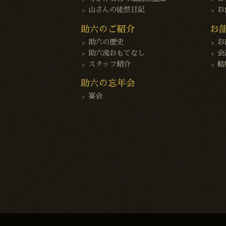
山さんの徒然日記
お
助六のご紹介
お
助六の歴史
お
助六流おもてなし
会
スタッフ紹介
結
助六の忘年会
宴会