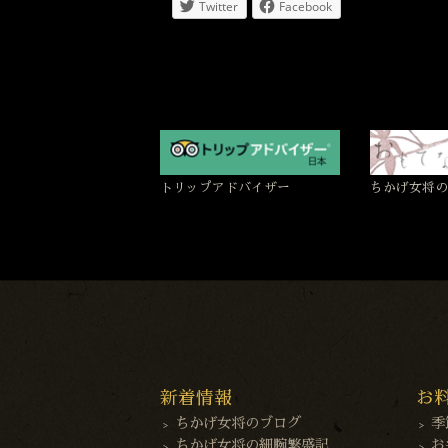
Twitter
Facebook
トリップアドバイザー
ちかげ女将の
新着情報
お
ちかげ女将のブログ
季
ちかげ女将の細腕繁盛記
お