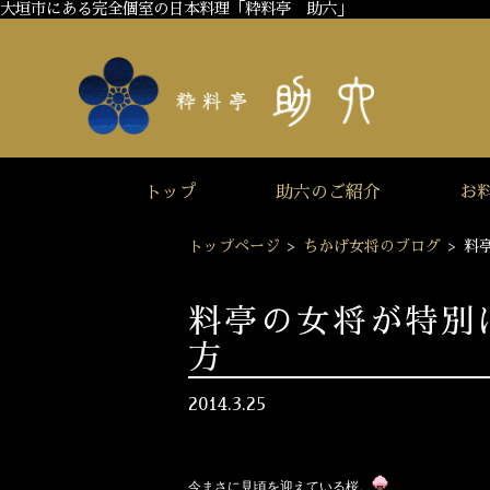
大垣市にある完全個室の日本料理「粋料亭 助六」
トップ
助六のご紹介
お
トップページ
>
ちかげ女将のブログ
>
料
料亭の女将が特別
方
2014.3.25
大垣の料亭助六のちかげ女将です。
今まさに見頃を迎えている桜。