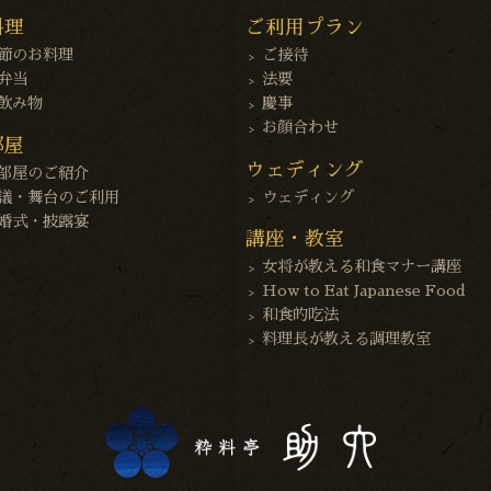
料理
ご利用プラン
節のお料理
ご接待
弁当
法要
飲み物
慶事
お顔合わせ
部屋
ウェディング
部屋のご紹介
議・舞台のご利用
ウェディング
婚式・披露宴
講座・教室
女将が教える和食マナー講座
How to Eat Japanese Food
和食的吃法
料理長が教える調理教室