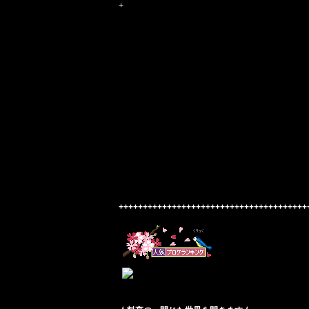
+
++++++++++++++++++++++++++++++
～四季料亭 助六～
〒503-0889
岐阜県大垣市高砂町1-20
TEL:0584-81-1290 / FAX:0584-75-3355
URL:http://www.sukeroku.com/
Facebook:https://www.facebook.com/ryoutei.su
女将のページ:http://chikageokami.jimdo.com/
+++++++++++++++++++++++++++++++++++++++