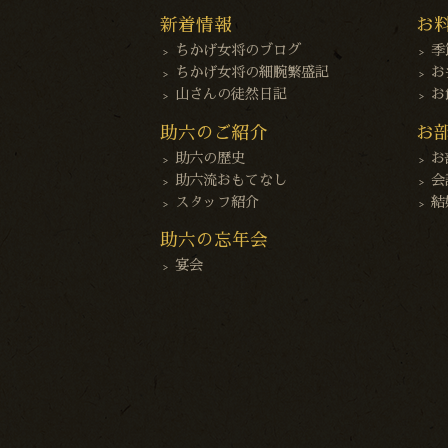
新着情報
お
ちかげ女将のブログ
季
ちかげ女将の細腕繁盛記
お
山さんの徒然日記
お
助六のご紹介
お
助六の歴史
お
助六流おもてなし
会
スタッフ紹介
結
助六の忘年会
宴会