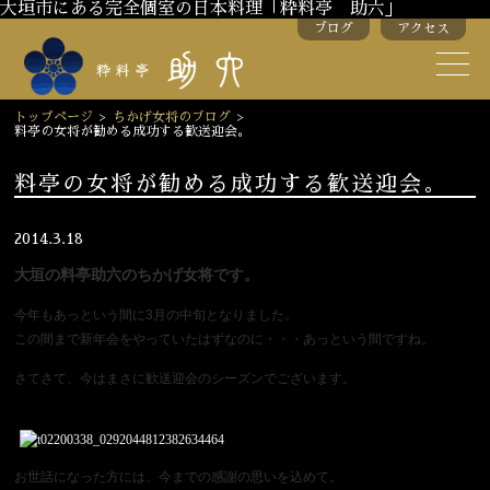
大垣市にある完全個室の日本料理「粋料亭 助六」
ブログ
アクセス
助六の歴史
助六流おもてなし
トップページ
>
ちかげ女将のブログ
>
料亭の女将が勧める成功する歓送迎会。
スタッフ紹介
料亭の女将が勧める成功する歓送迎会。
季節のお料理
お弁当
2014.3.18
お飲み物
大垣の料亭助六のちかげ女将です。
今年もあっという間に3月の中旬となりました。
お部屋のご紹介
会議・舞台のご利用
この間まで新年会をやっていたはずなのに・・・あっという間ですね。
結婚式・披露宴
さてさて、今はまさに歓送迎会のシーズンでございます。
ご接待
法要
お世話になった方には、今までの感謝の思いを込めて。
慶事
お顔合わせ