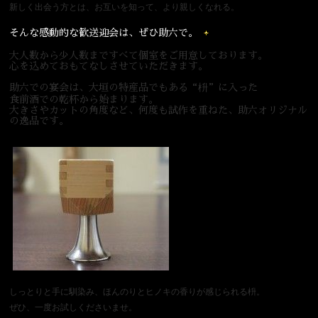
新しく出会う方とは、お互いを知って、より親しくなれる。
宴会
ウェディング
そんな感動的な歓送迎会は、ぜひ助六で。
大人数から少人数まですべて個室をご用意しております。
心を込めておもてなしさせていただきます。
助六での宴会は、大垣の特産品でもある“枡”に入った
食前酒での乾杯から始まります。
大きさやカットの角度など、何度も試作を重ねた、助六オリジナル
の逸品です。
しっとりと手に馴染み、ほんのりとヒノキの香りが感じられる枡。
ぜひ、一度お試しくださいませ。