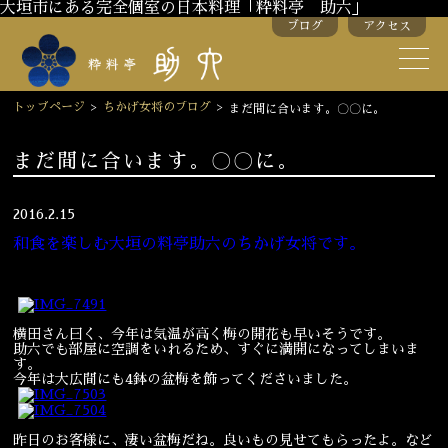
大垣市にある完全個室の日本料理「粋料亭 助六」
ブログ
アクセス
助六の歴史
助六流おもてなし
トップページ
>
ちかげ女将のブログ
>
まだ間に合います。〇〇に。
スタッフ紹介
まだ間に合います。〇〇に。
季節のお料理
お弁当
2016.2.15
お飲み物
和食を楽しむ大垣の料亭助六のちかげ女将です。
先週末、稲沢から横田さんが持ってきてくださった、盆梅が8分咲
きになりました。
お部屋のご紹介
会議・舞台のご利用
横田さん曰く、今年は気温が高く梅の開花も早いそうです。
結婚式・披露宴
助六でも部屋に空調をいれるため、すぐに満開になってしまいま
す。
今年は大広間にも4鉢の盆梅を飾ってくださいました。
ご接待
法要
昨日のお客様に、凄い盆梅だね。良いもの見せてもらったよ。など
慶事
お顔合わせ