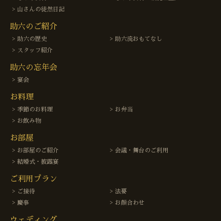
山さんの徒然日記
助六のご紹介
助六の歴史
助六流おもてなし
スタッフ紹介
助六の忘年会
宴会
お料理
季節のお料理
お弁当
お飲み物
お部屋
お部屋のご紹介
会議・舞台のご利用
結婚式・披露宴
ご利用プラン
ご接待
法要
慶事
お顔合わせ
ウェディング