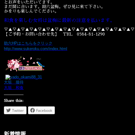
とお声をいただいてます。
まだ間に合います。助六盆梅。ぜひ見に来て下さい。
宴会
ウェディング
かをりも楽しんでください。
和食を楽しむ女将は盆梅に最新の注意を払います。
▽▲▽▲▽▲▽▲▽▲▽▲▽▲▽▲▽▲▽▲▽▲▽▲▽▲▽▲▽▲▽
【ご予約・お問い合わせ先】 TEL 0584-81-1290
助六HPはこちらをクリック
http://www.sukeroku.com/index.html
大垣 接待
大垣 和食
Share this:
Twitter
Facebook
新着情報