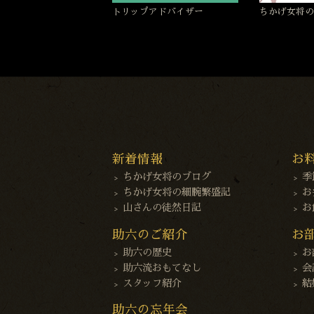
トリップアドバイザー
ちかげ女将の
新着情報
お
ちかげ女将のブログ
季
ちかげ女将の細腕繁盛記
お
山さんの徒然日記
お
助六のご紹介
お
助六の歴史
お
助六流おもてなし
会
スタッフ紹介
結
助六の忘年会