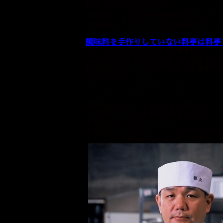
料理には欠かせない調味料。
調理の際、または料理の完成後に加えたり
料理の味を引き立てるために調味料はとて
調味料を手作りしていない料亭は料亭
助六ではもちろん自家製調味料。
これが意外と他の方に話すと驚かれる
秋元祥治さんのブログでも「
老舗料亭
記事にされていました。
わたしもこれにはびっくり。(笑)
調味料といえば、どうしても料理において
その脇役にもあえて手間と時間をかける。
既製品ではいけないからです。
既製品だとやっぱりどうしても味が部分的
それではお客様に自信を持ってご提供でき