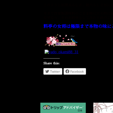
このように料理長らしさ、助六らしさがに
今まで自家製調味料のことを特に大々的に
なぜなら、それが料亭として当たり前のこ
料亭の女将は極限まで本物の味に
Share this:
Twitter
Facebook