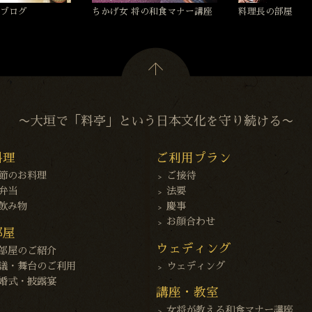
ブログ
ちかげ女 将の和食マナー講座
料理長の部屋
〜大垣で「料亭」という日本文化を守り続ける〜
料理
ご利用プラン
節のお料理
ご接待
弁当
法要
飲み物
慶事
お顔合わせ
部屋
ウェディング
部屋のご紹介
議・舞台のご利用
ウェディング
婚式・披露宴
講座・教室
女将が教える和食マナー講座