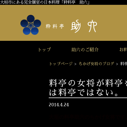
大垣市にある完全個室の日本料理「粋料亭 助六」
トップ
助六のご紹介
お
トップページ
>
ちかげ女将のブログ
>
料
料亭の女将が料亭
は料亭ではない。
2014.4.24
大垣の料亭助六のちかげ女将です