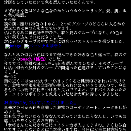
診断をしていただいて色を選んでいただくんです。
宴会
ウェディング
まず好きな色はどんな色なのかというカウンセリング。髪、肌、眼
の色の確認。
その後
鏡の前に座り120色の中から、２つのグループのどちらに入るかを
選ぶために色の布を当てていきます。
私はちなみに黄色味を帯びた、春と夏のグループになり、60色ま
でに絞り込んでいただきました。
次にそのグループの中で自分に似合うベストカラーを選びました。
なんと私の似合う色は今まで選んできた好きな色と違って、春のグ
ループの
peach（桃色）
でした。
今までは、無難なblackやwhiteを選んでましたが、そのグループ
は私に似合う反対のグループで間違った色選びをしていたことにな
ります。
先生に
顔の近くにはpeachカラーを持ってくると健康的できれいに映りま
す。着物や洋服をを全部買い替えるわけにもいきませんので、今あ
るものに小物で変化をつけると良いですよと、アドバイスをいただ
き、メイクのポイントも教えていただき大垣に帰ってきました。
お客様に気づいていただけました。
早速次の日から色を意識した着物のコーディネート、メークをし始
めました。
誰も気づかないだろうななんて思っていましたらなんと、いつもお
越しいただく女性のお客様に、
「女将さんなんだか今日はメイクに力が入ってますね。よくお似合
いですよ。こないだとは全然違いますね。今日は大事なお客様でも