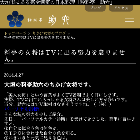
大垣市にある完全個室の日本料理「粋料亭 助六」
ブログ
アクセス
助六の歴史
助六流おもてなし
トップページ
>
ちかげ女将のブログ
>
料亭の女将はTVに出る努力を怠りません。
スタッフ紹介
料亭の女将はTVに出る努力を怠りませ
ん。
季節のお料理
お弁当
お飲み物
2014.4.27
大垣の料亭助六のちかげ女将です。
「美人女将」という言葉がよくTV番組でよく耳にします。
お部屋のご紹介
会議・舞台のご利用
実際、TVに出ていらっしゃる女将さんは美しい方が多いです。
当分、助六にはＴＶ取材はなさそうですね。（（笑））
結婚式・披露宴
パーソナル診断
そんな私の努力を少しご紹介。
先日、「パーソナルカラー診断」を受けてきました。簡単に言いま
すと、
①自分に似合う色は何色か。
ご接待
法要
②ＴＰＯに合わせた自分の色を知る。
③いきいきと元気に見える色は。
慶事
お顔合わせ