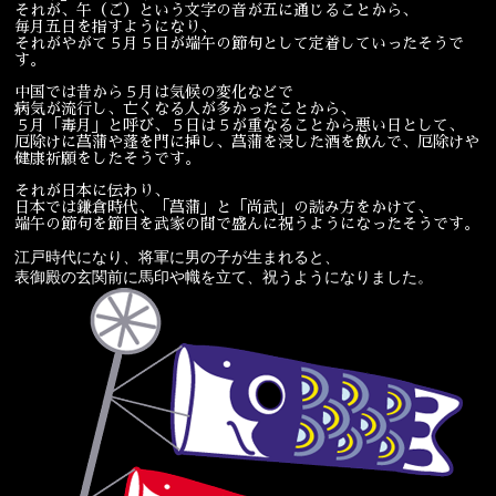
それが、午（ご）という文字の音が五に通じることから、
毎月五日を指すようになり、
宴会
ウェディング
それがやがて５月５日が端午の節句として定着していったそうで
す。
中国では昔から５月は気候の変化などで
病気が流行し、亡くなる人が多かったことから、
５月「毒月」と呼び、５日は５が重なることから悪い日として、
厄除けに菖蒲や蓬を門に挿し、菖蒲を浸した酒を飲んで、厄除けや
健康祈願をしたそうです。
それが日本に伝わり、
日本では鎌倉時代、「菖蒲」と「尚武」の読み方をかけて、
端午の節句を節目を武家の間で盛んに祝うようになったそうです。
江戸時代になり、将軍に男の子が生まれると、
表御殿の玄関前に馬印や幟を立て、祝うようになりました。