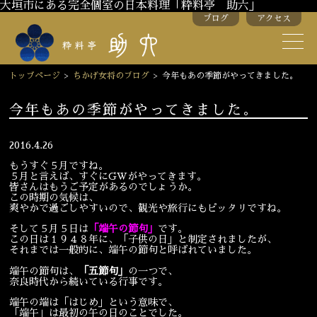
大垣市にある完全個室の日本料理「粋料亭 助六」
ブログ
アクセス
助六の歴史
助六流おもてなし
トップページ
>
ちかげ女将のブログ
>
今年もあの季節がやってきました。
スタッフ紹介
今年もあの季節がやってきました。
季節のお料理
お弁当
2016.4.26
もうすぐ５月ですね。
お飲み物
５月と言えば、すぐにGWがやってきます。
皆さんはもうご予定があるのでしょうか。
この時期の気候は、
爽やかで過ごしやすいので、観光や旅行にもピッタリですね。
お部屋のご紹介
会議・舞台のご利用
そして５月５日は
「端午の節句」
です。
この日は１９４８年に、「子供の日」と制定されましたが、
結婚式・披露宴
それまでは一般的に、端午の節句と呼ばれていました。
端午の節句は、
「五節句」
の一つで、
奈良時代から続いている行事です。
ご接待
法要
端午の端は「はじめ」という意味で、
「端午」は最初の午の日のことでした。
慶事
お顔合わせ