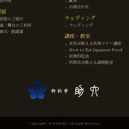
飲み物
慶事
お顔合わせ
部屋
ウェディング
部屋のご紹介
議・舞台のご利用
ウェディング
婚式・披露宴
講座・教室
女将が教える和食マナー講座
How to Eat Japanese Food
和食的吃法
料理長が教える調理教室