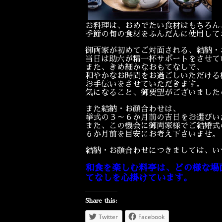
お料理は、おめでたい食材はもちろん
季節の旬の食材をふんだんに使用して
御両家が初めてご対面される、結納・
当日は助六が精一杯サポートをさせて
また、きめ細かなおもてなしで、
和やかなお時間をお過ごしいただける
お手伝いをさせていただきます。
気になること、御要望がございました
また結納・お顔合わせは、
挙式の３～６か月前の吉日をお選びい
また、この機会に御両家様でご結婚式
６か月前を目安にお考え下さいませ。
結納・お顔合わせにつきましては、い
和食を楽しむ料亭は、どの様な場
てなしを心掛けています。
Share this:
Twitter
Facebook