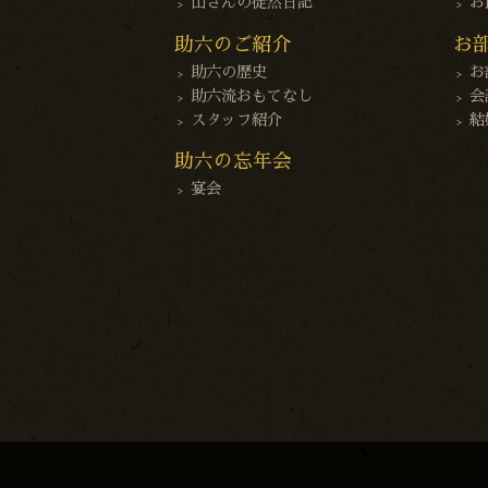
山さんの徒然日記
お
助六のご紹介
お
助六の歴史
お
助六流おもてなし
会
スタッフ紹介
結
助六の忘年会
宴会