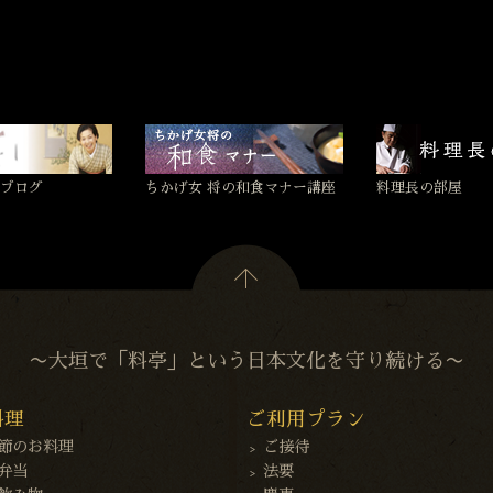
ブログ
ちかげ女 将の和食マナー講座
料理長の部屋
〜大垣で「料亭」という日本文化を守り続ける〜
料理
ご利用プラン
節のお料理
ご接待
弁当
法要