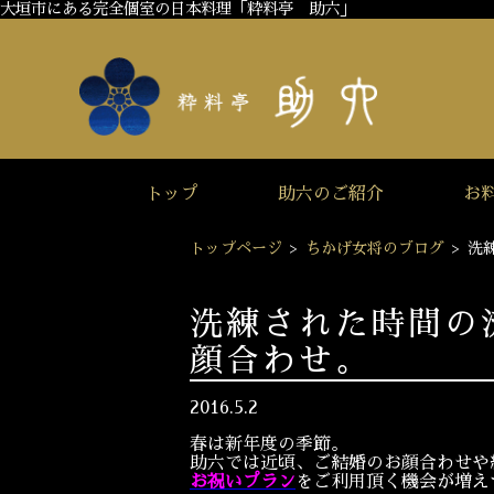
大垣市にある完全個室の日本料理「粋料亭 助六」
トップ
助六のご紹介
お
トップページ
>
ちかげ女将のブログ
>
洗
洗練された時間の
顔合わせ。
2016.5.2
春は新年度の季節。
助六では近頃、ご結婚のお顔合わせや
お祝いプラン
をご利用頂く機会が増え