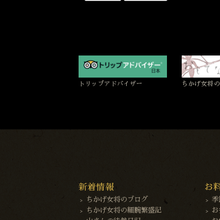
トリップアドバイザー
ちかげ女将の
新着情報
お
ちかげ女将のブログ
季
ちかげ女将の細腕繁盛記
お