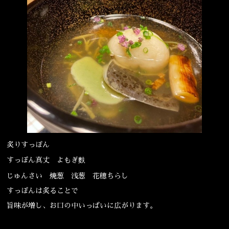
宴会
ウェディング
炙りすっぽん
すっぽん真丈 よもぎ麩
じゅんさい 焼葱 浅葱 花穂ちらし
すっぽんは炙ることで
旨味が増し、お口の中いっぱいに広がります。