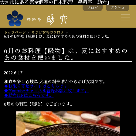
大垣市にある完全個室の日本料理「粋料亭 助六」
ブログ
アクセス
助六の歴史
助六流おもてなし
トップページ
>
ちかげ女将のブログ
>
6月のお料理【吸物】は、夏におすすめのあの食材を使いました。
スタッフ紹介
6月のお料理【吸物】は、夏におすすめの
あの食材を使いました。
季節のお料理
お弁当
お飲み物
2022.6.17
和食を楽しむ岐阜 大垣の料亭助六のちかげ女将です。
♦お取り寄せサイトはこちらです。
♦Youtubeチャンネル登録お願い致します。
お部屋のご紹介
会議・舞台のご利用
♦助六HPはこちらです。
結婚式・披露宴
6月のお料理【吸物】でございます。
ご接待
法要
慶事
お顔合わせ