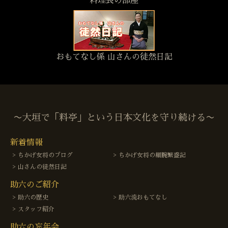
料理長の部屋
おもてなし係 山さんの徒然日記
〜大垣で「料亭」という日本文化を守り続ける〜
新着情報
ちかげ女将のブログ
ちかげ女将の細腕繁盛記
山さんの徒然日記
助六のご紹介
助六の歴史
助六流おもてなし
スタッフ紹介
助六の忘年会