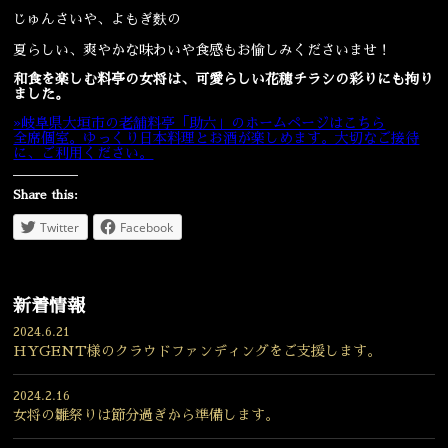
じゅんさいや、よもぎ麩の
夏らしい、爽やかな味わいや食感もお愉しみくださいませ！
和食を楽しむ料亭の女将は、可愛らしい花穂チラシの彩りにも拘り
ました。
»岐阜県大垣市の老舗料亭「助六」のホームページはこちら
全席個室。ゆっくり日本料理とお酒が楽しめます。大切なご接待
に、ご利用ください。
Share this:
Twitter
Facebook
新着情報
2024.6.21
HYGENT様のクラウドファンディングをご支援します。
2024.2.16
女将の雛祭りは節分過ぎから準備します。