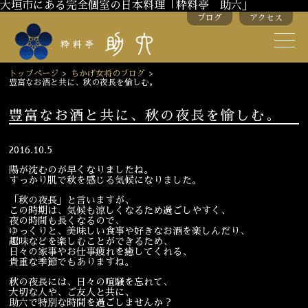
大垣市にある完全個室の日本料理「粋料亭 助六」
ブログ
アクセス
助六の歴史
助六流おもてなし
トップページ
>
ちかげ女将のブログ
>
豊富なお酒と共に、秋の夜長を愉しむ。
スタッフ紹介
豊富なお酒と共に、秋の夜長を愉しむ。
季節のお料理
お弁当
2016.10.5
お飲み物
陽が沈むのが早くなりましたね。
すっかり肌で秋を感じる気候になりました。
「秋の夜長」と言いますが、
この時期は、気候も涼しくなるため過ごしやすく、
お部屋のご紹介
会議・舞台のご利用
夜の時間も長くなるので、
ゆっくりと、美味しい食事や好きなお酒を楽しんだり、
結婚式・披露宴
趣味などを楽しむことができるため、
日々の家事やお仕事疲れを癒してくれる、
貴重な季節でもありますね。
秋の夜長には、日々の喧騒を忘れて、
ご接待
法要
大切な人や、ご友人と共に、
助六で特別な時間を過ごしませんか？
慶事
お顔合わせ