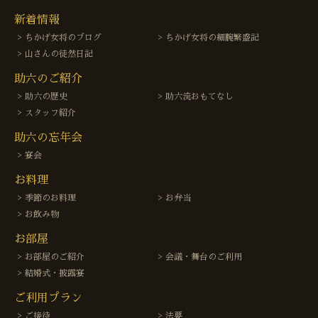
新着情報
ちかげ女将のブログ
ちかげ女将の細腕繁盛記
山さんの徒然日記
助六のご紹介
助六の歴史
助六流おもてなし
スタッフ紹介
助六の忘年会
宴会
お料理
季節のお料理
お弁当
お飲み物
お部屋
お部屋のご紹介
会議・舞台のご利用
結婚式・披露宴
ご利用プラン
ご接待
法要