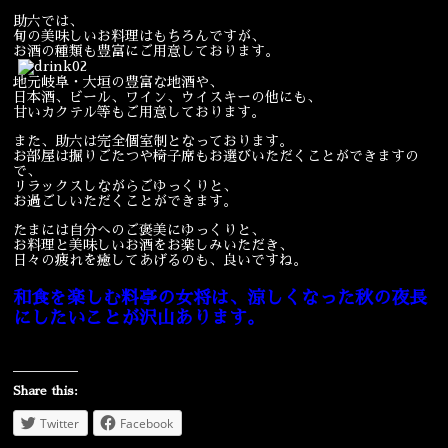
助六では、
宴会
ウェディング
旬の美味しいお料理はもちろんですが、
お酒の種類も豊富にご用意しております。
地元岐阜・大垣の豊富な地酒や、
日本酒、ビール、ワイン、ウイスキーの他にも、
甘いカクテル等もご用意しております。
また、助六は完全個室制となっております。
お部屋は掘りごたつや椅子席もお選びいただくことができますの
で、
リラックスしながらごゆっくりと、
お過ごしいただくことができます。
たまには自分へのご褒美にゆっくりと、
お料理と美味しいお酒をお楽しみいただき、
日々の疲れを癒してあげるのも、良いですね。
和食を楽しむ料亭の女将は、涼しくなった秋の夜長
にしたいことが沢山あります。
Share this:
Twitter
Facebook