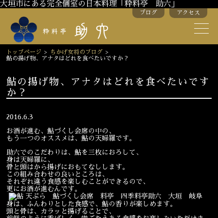
大垣市にある完全個室の日本料理「粋料亭 助六」
ブログ
アクセス
助六の歴史
助六流おもてなし
トップページ
>
ちかげ女将のブログ
>
鮎の揚げ物、アナタはどれを食べたいですか？
スタッフ紹介
鮎の揚げ物、アナタはどれを食べたいです
か？
季節のお料理
お弁当
お飲み物
2016.6.3
お酒が進む、鮎づくし会席の中の、
もう一つのオススメは、鮎の天婦羅です。
お部屋のご紹介
会議・舞台のご利用
助六でのこだわりは、鮎を三枚におろして、
身は天婦羅に、
結婚式・披露宴
骨と頭はから揚げにおもてなしします。
この組み合わせの良いところは、
それぞれ違う食感を楽しむことができるので、
更にお酒が進むんです。
ご接待
法要
身は、ふんわりとした食感で、鮎の香りが楽しめます。
頭と骨は、カラッと揚げることで、
慶事
お顔合わせ