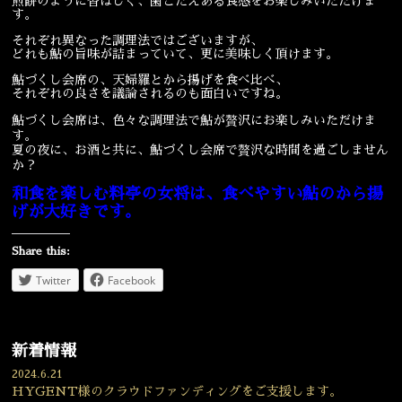
煎餅のように香ばしく、歯ごたえある食感をお楽しみいただけま
す。
宴会
ウェディング
それぞれ異なった調理法ではございますが、
どれも鮎の旨味が詰まっていて、更に美味しく頂けます。
鮎づくし会席の、天婦羅とから揚げを食べ比べ、
それぞれの良さを議論されるのも面白いですね。
鮎づくし会席は、色々な調理法で鮎が贅沢にお楽しみいただけま
す。
夏の夜に、お酒と共に、鮎づくし会席で贅沢な時間を過ごしません
か？
和食を楽しむ料亭の女将は、食べやすい鮎のから揚
げが大好きです。
Share this:
Twitter
Facebook
新着情報
2024.6.21
HYGENT様のクラウドファンディングをご支援します。