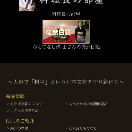
料理長の部屋
おもてなし係 山さんの徒然日記
〜大垣で「料亭」という日本文化を守り続ける〜
新着情報
ちかげ女将のブログ
ちかげ女将の細腕繁盛記
山さんの徒然日記
助六のご紹介
助六の歴史
助六流おもてなし