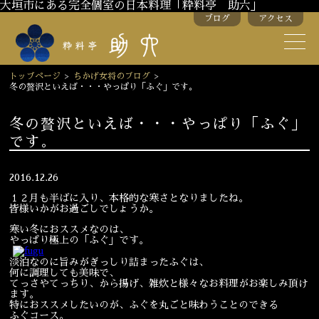
大垣市にある完全個室の日本料理「粋料亭 助六」
ブログ
アクセス
助六の歴史
助六流おもてなし
トップページ
>
ちかげ女将のブログ
>
冬の贅沢といえば・・・やっぱり「ふぐ」です。
スタッフ紹介
冬の贅沢といえば・・・やっぱり「ふぐ」
です。
季節のお料理
お弁当
お飲み物
2016.12.26
１２月も半ばに入り、本格的な寒さとなりましたね。
皆様いかがお過ごしでしょうか。
お部屋のご紹介
会議・舞台のご利用
寒い冬におススメなのは、
やっぱり極上の「ふぐ」です。
結婚式・披露宴
淡泊なのに旨みがぎっしり詰まったふぐは、
何に調理しても美味で、
てっさやてっちり、から揚げ、雑炊と様々なお料理がお楽しみ頂け
ます。
ご接待
法要
特におススメしたいのが、ふぐを丸ごと味わうことのできる
ふぐコース。
慶事
お顔合わせ