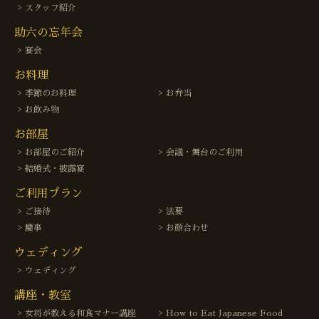
スタッフ紹介
助六の忘年会
宴会
お料理
季節のお料理
お弁当
お飲み物
お部屋
お部屋のご紹介
会議・舞台のご利用
結婚式・披露宴
ご利用プラン
ご接待
法要
慶事
お顔合わせ
ウェディング
ウェディング
講座・教室
女将が教える和食マナー講座
How to Eat Japanese Food