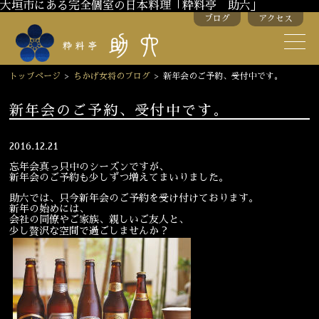
大垣市にある完全個室の日本料理「粋料亭 助六」
ブログ
アクセス
助六の歴史
助六流おもてなし
トップページ
>
ちかげ女将のブログ
>
新年会のご予約、受付中です。
スタッフ紹介
新年会のご予約、受付中です。
季節のお料理
お弁当
2016.12.21
忘年会真っ只中のシーズンですが、
お飲み物
新年会のご予約も少しずつ増えてまいりました。
助六では、只今新年会のご予約を受け付けております。
新年の始めには、
会社の同僚やご家族、親しいご友人と、
お部屋のご紹介
会議・舞台のご利用
少し贅沢な空間で過ごしませんか？
結婚式・披露宴
ご接待
法要
慶事
お顔合わせ