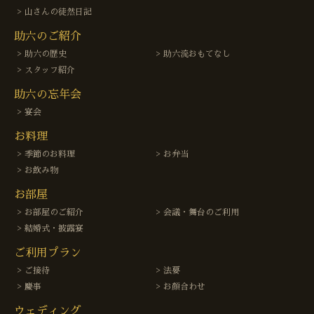
山さんの徒然日記
助六のご紹介
助六の歴史
助六流おもてなし
スタッフ紹介
助六の忘年会
宴会
お料理
季節のお料理
お弁当
お飲み物
お部屋
お部屋のご紹介
会議・舞台のご利用
結婚式・披露宴
ご利用プラン
ご接待
法要
慶事
お顔合わせ
ウェディング