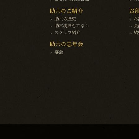
助六のご紹介
お
助六の歴史
お
助六流おもてなし
会
スタッフ紹介
結
助六の忘年会
宴会