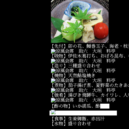
【先付】卯の花、鰻巻玉子、海老・枝
【吸物】伊佐木葛打ち、おぼろ昆布、
【造り】三種盛り合わせ
【焼物】天然鮎塩焼き
【煮物】茄子揚げ煮、夏野菜のたきあ
【強肴】湯びき飛騨牛、カイワレ、人
茗荷
【酢の物】いか胡瓜、酢
【食事】生姜御飯、赤出汁
【水物】盛り合わせ