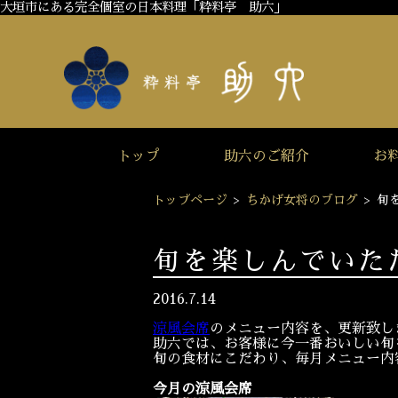
大垣市にある完全個室の日本料理「粋料亭 助六」
トップ
助六のご紹介
お
トップページ
>
ちかげ女将のブログ
>
旬
旬を楽しんでいた
2016.7.14
涼風会席
のメニュー内容を、更新致し
助六では、お客様に今一番おいしい旬
旬の食材にこだわり、毎月メニュー内
今月の涼風会席