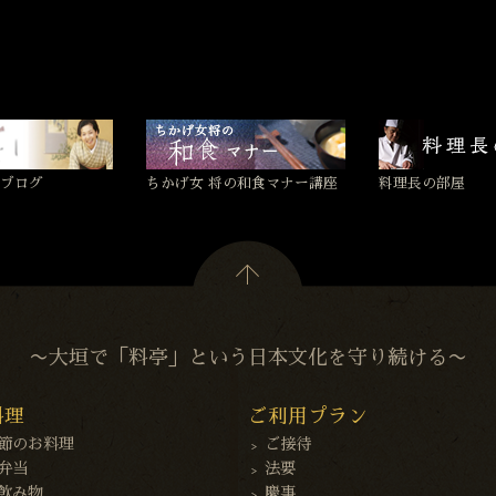
ブログ
ちかげ女 将の和食マナー講座
料理長の部屋
〜大垣で「料亭」という日本文化を守り続ける〜
料理
ご利用プラン
節のお料理
ご接待
弁当
法要
飲み物
慶事