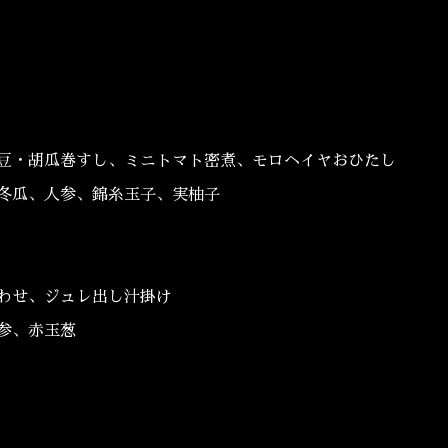
豆・胡瓜巻すし、ミニトマト密煮、モロヘイヤおひたし
冬瓜、人参、錦糸玉子、実柚子
わせ、ジュレ出し汁掛け
参、赤玉葱