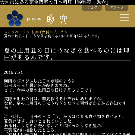
大垣市にある完全個室の日本料理「粋料亭 助六」
ブログ
アクセス
助六の歴史
助六流おもてなし
トップページ
>
ちかげ女将のブログ
>
夏の土用丑の日にうなぎを食べるのには理由があるんです。
スタッフ紹介
夏の土用丑の日にうなぎを食べるのには理
由があるんです。
季節のお料理
お弁当
お飲み物
2016.7.21
梅雨のジメジメした日々が嘘のように、
毎日カラっと暑い日が続きますね。
さて、今年の夏の土用丑の日は７月３０日です。
お部屋のご紹介
会議・舞台のご利用
実際土用丑の日は、春夏秋冬それぞれにありますが、
結婚式・披露宴
なぜ、夏の土用丑の日にうなぎをたべる習慣があるかご存知です
か？
江戸時代、土用丑の日に「う」からはじまる食べ物を食べると、
夏負けせず、良いとされていました。
ご接待
法要
ある日、うなぎが売れないことに困ったうなぎ屋が、
平賀源内に相談したところ、
「本日土用丑の日」という張り紙を店に貼るというアドバイスを受
慶事
お顔合わせ