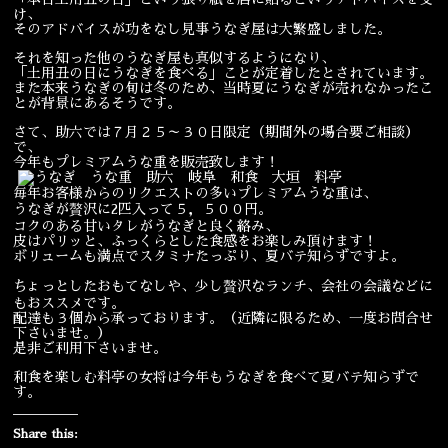
け、
そのアドバイスが功をなし見事うなぎ屋は大繁盛しました。
宴会
ウェディング
それを知った他のうなぎ屋も真似するようになり、
「土用丑の日にうなぎを食べる」ことが定着したとされています。
また本来うなぎの旬は冬のため、当時夏にうなぎが売れなかったこ
とが背景にあるそうです。
さて、助六では７月２５～３０日限定（期間外の場合要ご相談）
で、
今年もプレミアムうな重を販売致します！
毎年お客様からのリクエストの多いプレミアムうな重は、
うなぎが贅沢に2匹入って５，５００円。
コクのある甘いタレがうなぎと良く絡み、
皮はパリッと、ふっくらとした食感をお楽しみ頂けます！
ボリュームも満点でスタミナたっぷり、夏バテ知らずですよ。
ちょっとしたおもてなしや、少し贅沢なランチ、会社の会議などに
もおススメです。
配達も３個から承っております。（近隣に限るため、一度お問合せ
下さいませ。）
是非ご利用下さいませ。
和食を楽しむ料亭の女将は今年もうなぎを食べて夏バテ知らずで
す。
Share this: