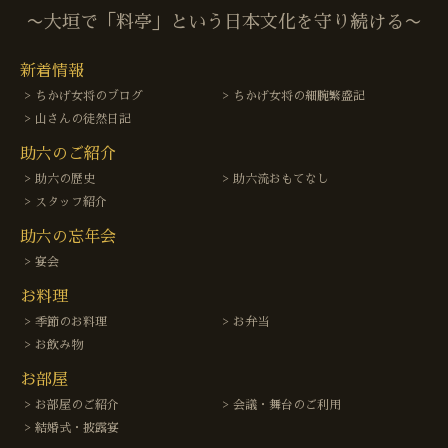
〜大垣で「料亭」という日本文化を守り続ける〜
新着情報
ちかげ女将のブログ
ちかげ女将の細腕繁盛記
山さんの徒然日記
助六のご紹介
助六の歴史
助六流おもてなし
スタッフ紹介
助六の忘年会
宴会
お料理
季節のお料理
お弁当
お飲み物
お部屋
お部屋のご紹介
会議・舞台のご利用
結婚式・披露宴