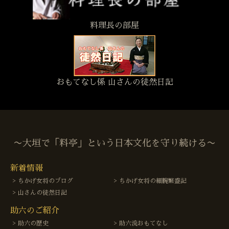
料理長の部屋
おもてなし係 山さんの徒然日記
〜大垣で「料亭」という日本文化を守り続ける〜
新着情報
ちかげ女将のブログ
ちかげ女将の細腕繁盛記
山さんの徒然日記
助六のご紹介
助六の歴史
助六流おもてなし