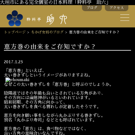
大垣市にある完全個室の日本料理「粋料亭 助六」
ブログ
アクセス
助六の歴史
助六流おもてなし
トップページ
>
ちかげ女将のブログ
>
恵方巻の由来をご存知ですか？
スタッフ紹介
恵方巻の由来をご存知ですか？
季節のお料理
お弁当
2017.1.23
「恵方巻」といえば、
お飲み物
太い巻きずしというイメージがありますよね。
なぜこの太い巻きずしを「恵方巻」と呼ぶのでしょうか。
陰陽道ではその年最も良いとされている方角があり、
お部屋のご紹介
会議・舞台のご利用
その方向には歳徳神がいるといわれています。
昭和初期、その方角に向かって、
結婚式・披露宴
太い巻きずしを食べる習わしが定着したそうです。
恵方を向き願い事をしながら丸かぶりする巻きずし。
別名「丸かぶり寿司」などとも呼ばれています。
ご接待
法要
恵方巻の「恵方」は、食べ物などではなく、
良い方角の意味合いなんですね。
慶事
お顔合わせ