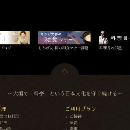
ブログ
ちかげ女 将の和食マナー講座
料理長の部屋
〜大垣で「料亭」という日本文化を守り続ける〜
料理
ご利用プラン
節のお料理
ご接待
弁当
法要
飲み物
慶事