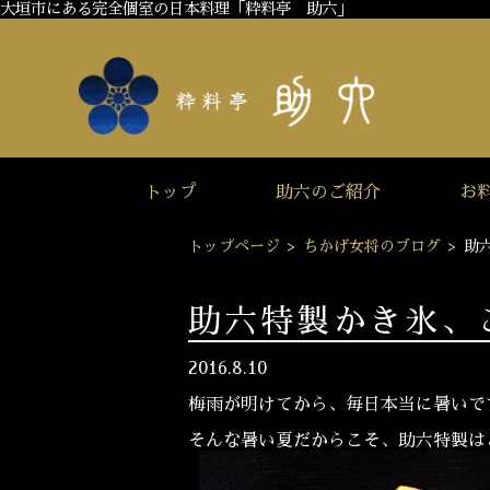
大垣市にある完全個室の日本料理「粋料亭 助六」
トップ
助六のご紹介
お
トップページ
>
ちかげ女将のブログ
>
助
助六特製かき氷、
2016.8.10
梅雨が明けてから、毎日本当に暑いで
そんな暑い夏だからこそ、助六特製は