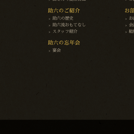
助六のご紹介
お
助六の歴史
お
助六流おもてなし
会
スタッフ紹介
結
助六の忘年会
宴会