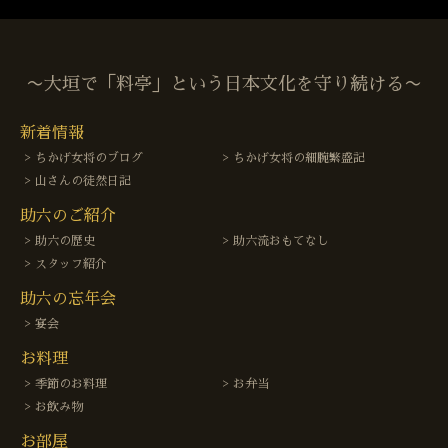
〜大垣で「料亭」という日本文化を守り続ける〜
新着情報
ちかげ女将のブログ
ちかげ女将の細腕繁盛記
山さんの徒然日記
助六のご紹介
助六の歴史
助六流おもてなし
スタッフ紹介
助六の忘年会
宴会
お料理
季節のお料理
お弁当
お飲み物
お部屋