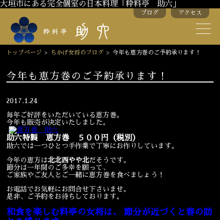
大垣市にある完全個室の日本料理「粋料亭 助六」
ブログ
アクセス
助六の歴史
助六流おもてなし
トップページ
>
ちかげ女将のブログ
>
今年も恵方巻のご予約承ります！
スタッフ紹介
今年も恵方巻のご予約承ります！
季節のお料理
お弁当
2017.1.24
毎年ご好評をいただいている恵方巻。
お飲み物
今年も販売が決定いたしました。
助六特製 恵方巻 ５００円（税別）
助六では一つひとつ手作業で丁寧にお作りしています。
お部屋のご紹介
会議・舞台のご利用
今年の恵方は
北北西やや北
だそうです。
節分は一年間のご多幸を願って、
結婚式・披露宴
ご家族やご友人とご一緒に恵方巻を食べましょう！
お電話でお気軽にお問合せ下さいませ。
是非、ご予約をお待ちしております。
ご接待
法要
和食を楽しむ料亭の女将は、 節分が近づくと春の訪
慶事
お顔合わせ