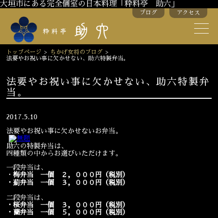
大垣市にある完全個室の日本料理「粋料亭 助六」
ブログ
アクセス
助六の歴史
助六流おもてなし
トップページ
>
ちかげ女将のブログ
>
法要やお祝い事に欠かせない、助六特製弁当。
スタッフ紹介
法要やお祝い事に欠かせない、助六特製弁
当。
季節のお料理
お弁当
お飲み物
2017.5.10
法要やお祝い事に欠かせないお弁当。
助六の特製弁当は、
お部屋のご紹介
会議・舞台のご利用
四種類の中からお選びいただけます。
結婚式・披露宴
一段弁当は、
・
梅弁当 一個 ２，０００円（税別）
・薊弁当 一個 ３，０００円（税別）
二段弁当は、
ご接待
法要
・桜弁当 一個 ３，０００円（税別）
・蘭弁当 一個 ５，０００円（税別）
慶事
お顔合わせ