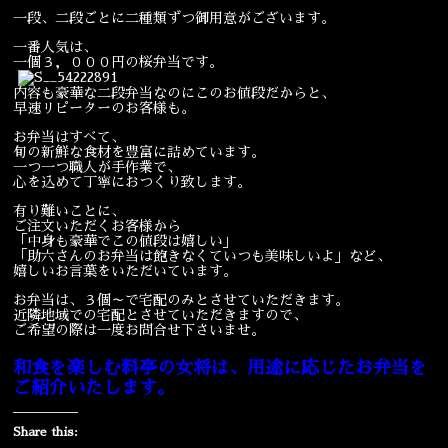
一段、二段ごとに二種類ずつ御用意がございます。
宴会
ウェディング
一番人気は、
一個３，０００円の桜弁当です。
内容も豪華な二段弁当なのにこのお値段だからと、
早速リピーターのお客様も。
お弁当はすべて、
旬の新鮮な食材を豊富に詰めています。
一つ一つ職人が手作業で、
心を込めて丁寧におつくり致します。
有り難いことに、
ご注文いただくお客様から
「中身も豪華でこの値段は嬉しい」
「助六さんのお弁当は飽きなくていつも美味しいよ」など、
嬉しいお言葉をいただいています。
お弁当は、３個～で宅配のみとさせていただきます。
近隣地域での宅配とさせていただきますので、
ご希望の際は一度お問合せ下さいませ。
和食を楽しむ料亭の女将は、用途に応じたお弁当を
ご紹介いたします。
Share this: