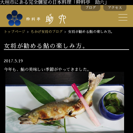
大垣市にある完全個室の日本料理「粋料亭 助六」
ブログ
アクセス
助六の歴史
助六流おもてなし
トップページ
>
ちかげ女将のブログ
>
女将が勧める鮎の楽しみ方。
スタッフ紹介
女将が勧める鮎の楽しみ方。
季節のお料理
お弁当
2017.5.19
今年も、鮎の美味しい季節がやってきました。
お飲み物
お部屋のご紹介
会議・舞台のご利用
結婚式・披露宴
ご接待
法要
慶事
お顔合わせ