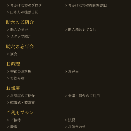
ちかげ女将のブログ
ちかげ女将の細腕繁盛記
山さんの徒然日記
助六のご紹介
助六の歴史
助六流おもてなし
スタッフ紹介
助六の忘年会
宴会
お料理
季節のお料理
お弁当
お飲み物
お部屋
お部屋のご紹介
会議・舞台のご利用
結婚式・披露宴
ご利用プラン
ご接待
法要
慶事
お顔合わせ