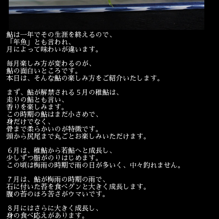
宴会
ウェディング
鮎は一年でその生涯を終えるので、
「年魚」とも言われ、
月によって味わいが違います。
毎月楽しみ方が変わるのが、
鮎の面白いところです。
本日は、そんな鮎の楽しみ方をご紹介いたします。
まず、鮎が解禁される５月の稚鮎は、
走りの鮎とも言い、
香りを楽しみます。
この時期の鮎はまだ小さめで、
身だけでなく、
骨まで柔らかいのが特徴です。
頭から尻尾まで丸ごとお楽しみいただけます。
６月は、稚鮎から若鮎へと成長し、
少しずつ脂がのりはじめます。
この頃は梅雨の時期で雨の日が多いく、中々釣れません。
７月は、鮎が梅雨の時期の雨で、
石に付いた苔を食べグンと大きく成長します。
腹の苔のほろ苦さがウマいです。
８月にはさらに大きく成長し、
身の食べ応えがあります。