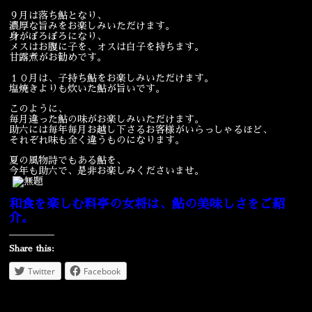
９月は落ち鮎となり、
濃厚な旨みをお楽しみいただけます。
身がぼろぼろになり、
メスはお腹に子を、オスは白子を持ちます。
甘露煮がお勧めです。
１０月は、子持ち鮎をお楽しみいただけます。
塩焼きよりも炊いた鮎が旨いです。
このように、
毎月違った鮎の味がお楽しみいただけます。
助六には毎年毎月お越し下さるお客様がいらっしゃるほど、
それぞれ味も全く違うものになります。
夏の風物詩でもある鮎を、
今年も助六で、是非お楽しみくださいませ。
和食を楽しむ料亭の女将は、鮎の美味しさをご紹
介。
Share this:
Twitter
Facebook