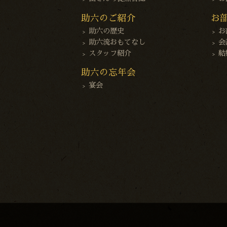
助六のご紹介
お
助六の歴史
お
助六流おもてなし
会
スタッフ紹介
結
助六の忘年会
宴会