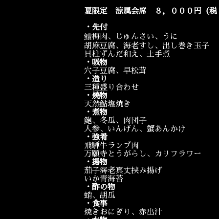
夏限定 涼風会席 ８，０００円（税
・先付
鱧梅肉、じゅんさい、うに
胡麻豆腐、海老すし、出し巻き玉子
貝柱ずんだ和え、土手煮
・吸物
穴子豆腐、早松茸
・造り
三種盛り合わせ
・焼物
天然鮎塩焼き
・煮物
鮑、冬瓜、肉団子
人参、いんげん、蟹あんかけ
・強肴
飛騨牛ランプ肉
万願寺とうがらし、カリフラワー
・揚物
茄子海老真丈挟み揚げ
いか青海苔
・酢の物
蛸、胡瓜
・食事
焼きおにぎり、赤出汁