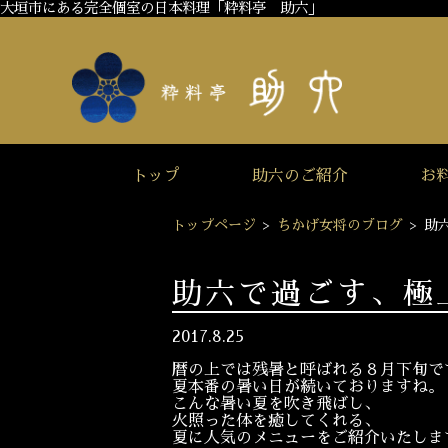
大垣市にある完全個室の日本料理「粋料亭 助六」
トップ
助六のご紹介
お
トップページ
>
ちかげ女将のブログ
>
助
助六で過ごす、極
2017.8.25
暦の上では残暑と呼ばれる８月下旬で
夏本番の暑い日が続いておりますね。
こんな暑い夏を吹き飛ばし、
火照った体を癒してくれる、
夏に人気のメニューをご紹介いたしま