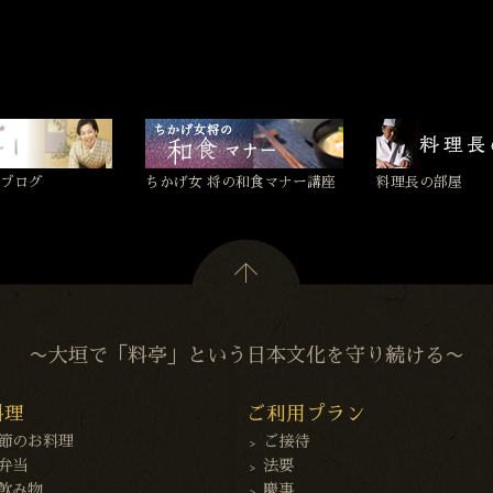
ブログ
ちかげ女 将の和食マナー講座
料理長の部屋
〜大垣で「料亭」という日本文化を守り続ける〜
料理
ご利用プラン
節のお料理
ご接待
弁当
法要
飲み物
慶事