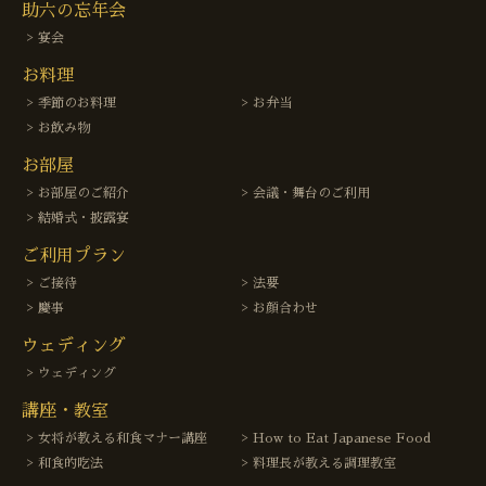
助六の忘年会
宴会
お料理
季節のお料理
お弁当
お飲み物
お部屋
お部屋のご紹介
会議・舞台のご利用
結婚式・披露宴
ご利用プラン
ご接待
法要
慶事
お顔合わせ
ウェディング
ウェディング
講座・教室
女将が教える和食マナー講座
How to Eat Japanese Food
和食的吃法
料理長が教える調理教室