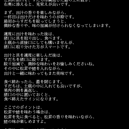
右奥に添えると、見栄えが良いです。
宴会
ウェディング
まず、出汁の香りを楽しみながら、
一杯目は出汁だけを味わうのが粋です。
最初からすだちを絞ってしまうと、
微妙な香りや、味の加減が付けられなくなってしまいます。
適度に出汁を味わった後は、
猪口に具を取り出し、食べます。
土瓶から直接口にしても構いませんが、
猪口に取り分けた方がスマートです。
出汁と具を適度に楽しんだ後は、
すだちを猪口に絞ります。
絞り加減で、微妙な味わいをお愉しみくださいね。
その中に松茸や鱧を入れながら、
出汁と一緒に味わってもまた美味です。
食べ終わったら、蓋を閉じます。
すだちは、土瓶の中に入れても良いですが、
果肉の側を裏返し、
猪口の中に置いておくと、
食べ終えたサインになります。
ここでのポイントは、
松茸や鱧を味わう場合は、
松茸を先に食べると、松茸の香りを味わいながら、
鱧の味が楽しめますよ。