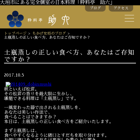
大垣市にある完全個室の日本料理「粋料亭 助六」
ブログ
アクセス
助六の歴史
助六流おもてなし
トップページ
>
ちかげ女将のブログ
>
土瓶蒸しの正しい食べ方、あなたはご存知ですか？
スタッフ紹介
土瓶蒸しの正しい食べ方、あなたはご存知
ですか？
季節のお料理
お弁当
お飲み物
2017.10.5
秋といえば松茸。
その松茸の香りを最大限に生かし、
お部屋のご紹介
会議・舞台のご利用
堪能できる料理は「土瓶蒸し」です。
結婚式・披露宴
一風変わった器で出される土瓶蒸しを、
あなたは美しい作法で、
食べることはできますか？
本日は、土瓶蒸しの正しい食べ方をご紹介いたします。
ご接待
法要
まず土瓶蒸しは、
食べやすくなるように猪口とすだちを取り分けます。
慶事
お顔合わせ
左側に猪口を、すだちは裏返した蓋の上に置き、