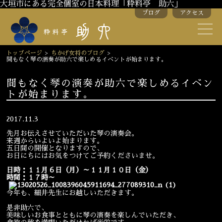
大垣市にある完全個室の日本料理「粋料亭 助六」
ブログ
アクセス
助六の歴史
助六流おもてなし
トップページ
>
ちかげ女将のブログ
>
間もなく琴の演奏が助六で楽しめるイベントが始まります。
スタッフ紹介
間もなく琴の演奏が助六で楽しめるイベン
トが始まります。
季節のお料理
お弁当
お飲み物
2017.11.3
先月お伝えさせていただいた琴の演奏会。
来週からいよいよ始まります。
五日間の開催となりますので、
お部屋のご紹介
会議・舞台のご利用
お日にちにはお気をつけてご予約くださいませ。
結婚式・披露宴
日時：１１月６日（月）～１１月１０日（金）
時間：１７時～
今年も、細井先生にお越しいただきます。
ご接待
法要
是非助六で、
美味しいお食事とともに琴の演奏を楽しんでいただき、
慶事
お顔合わせ