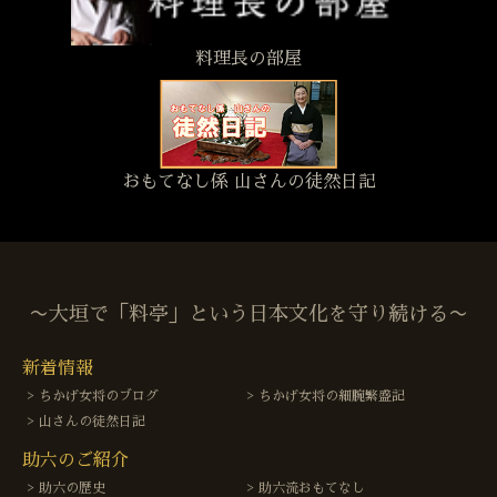
料理長の部屋
おもてなし係 山さんの徒然日記
〜大垣で「料亭」という日本文化を守り続ける〜
新着情報
ちかげ女将のブログ
ちかげ女将の細腕繁盛記
山さんの徒然日記
助六のご紹介
助六の歴史
助六流おもてなし