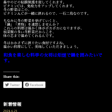
鼻やのどの粘膜保護を促してくれます。
ビタミンCは、免疫力をアップしてくれます。
宴会
ウェディング
冬の野菜はこの、
ビタミンA,Cが一緒に摂れるので、一石二鳥なのです。
ちなみに冬の野菜を挙げていくと、
「鍋」「煮物」を連想しませんか？
これらの料理は温かく体がポカポカになりますが、
根菜類の多い冬野菜だからこそ、
体の芯まで温めてくれるんです。
冬はかかさずに摂りたい食材ですよね。
温かい料理にして、美味しくいただきましょう。
和食を楽しむ料亭の女将は炬燵で鍋を囲みたいで
す。
Share this:
Twitter
Facebook
新着情報
2024.6.21