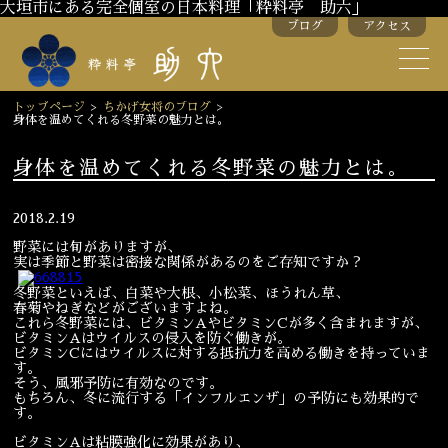
大垣市にある完全個室の日本料理「粋料亭 助六」
ブログ
アクセス
助六の歴史
助六流おもてなし
トップページ
>
ちかげ女将のブログ
>
身体を温めてくれる冬野菜の魅力とは。
スタッフ紹介
身体を温めてくれる冬野菜の魅力とは。
季節のお料理
お弁当
2018.2.19
お飲み物
野菜には旬がありますが、
実は季節と野菜は密接な関係があるのをご存知ですか？
冬野菜といえば、白菜や大根、小松菜、ほうれん草、
春菊やねぎなどがございますよね。
お部屋のご紹介
会議・舞台のご利用
これら冬野菜には、ビタミンAやビタミンCが多く含まれますが、
ビタミンAはウイルスの侵入を防ぐ働きが。
結婚式・披露宴
ビタミンCにはウイルスに対する抵抗力を高める働きを持っていま
す。
そう、風邪予防に有効なのです。
もちろん、冬に流行する「インフルエンザ」の予防にも効果的で
す。
ご接待
法要
ビタミンAは粘膜強化に効果があり、
慶事
お顔合わせ