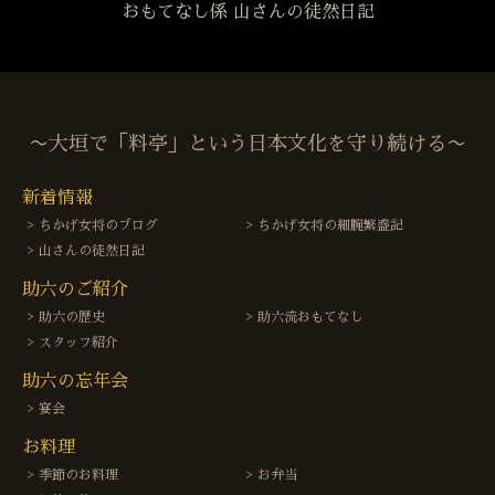
おもてなし係 山さんの徒然日記
〜大垣で「料亭」という日本文化を守り続ける〜
新着情報
ちかげ女将のブログ
ちかげ女将の細腕繁盛記
山さんの徒然日記
助六のご紹介
助六の歴史
助六流おもてなし
スタッフ紹介
助六の忘年会
宴会
お料理
季節のお料理
お弁当