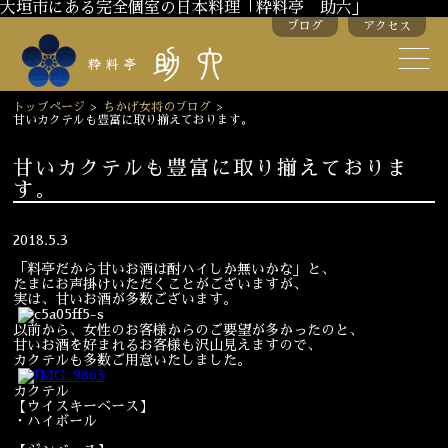
大垣市にある完全個室の日本料理「粋料亭 助六」
ブログ
アクセス
助六の歴史
助六流おもてなし
トップページ
>
ちかげ女将のブログ
>
甘いカクテルも豊富に取り揃えております。
スタッフ紹介
甘いカクテルも豊富に取り揃えておりま
す。
季節のお料理
お弁当
お飲み物
2018.5.3
「料亭だから甘いお酒は酎ハイしか無いかな」と、
たまにお声掛けいただくことがございますが、
実は、甘いお酒が多数ございます。
お部屋のご紹介
会議・舞台のご利用
以前から、女性のお客様からのご要望が多かったのと、
結婚式・披露宴
甘いお酒を好まれるお客様も沢山見えますので、
カクテルも多数ご用意いたしました。
カクテル
【ウイスキーベース】
ご接待
法要
・ハイボール
慶事
お顔合わせ