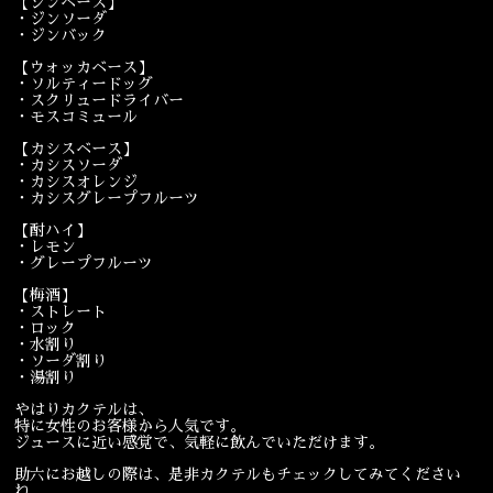
【ジンベース】
・ジンソーダ
宴会
ウェディング
・ジンバック
【ウォッカベース】
・ソルティードッグ
・スクリュードライバー
・モスコミュール
【カシスベース】
・カシスソーダ
・カシスオレンジ
・カシスグレープフルーツ
【酎ハイ】
・レモン
・グレープフルーツ
【梅酒】
・ストレート
・ロック
・水割り
・ソーダ割り
・湯割り
やはりカクテルは、
特に女性のお客様から人気です。
ジュースに近い感覚で、気軽に飲んでいただけます。
助六にお越しの際は、是非カクテルもチェックしてみてください
ね。