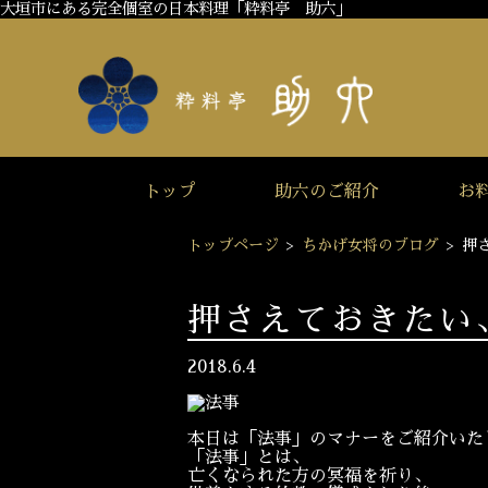
大垣市にある完全個室の日本料理「粋料亭 助六」
トップ
助六のご紹介
お
トップページ
>
ちかげ女将のブログ
>
押
押さえておきたい
2018.6.4
本日は「法事」のマナーをご紹介いた
「法事」とは、
亡くなられた方の冥福を祈り、