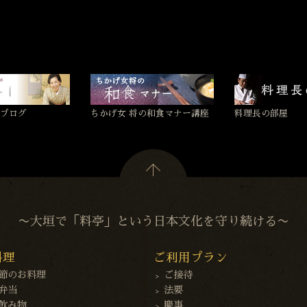
ブログ
ちかげ女 将の和食マナー講座
料理長の部屋
〜大垣で「料亭」という日本文化を守り続ける〜
料理
ご利用プラン
節のお料理
ご接待
弁当
法要
飲み物
慶事