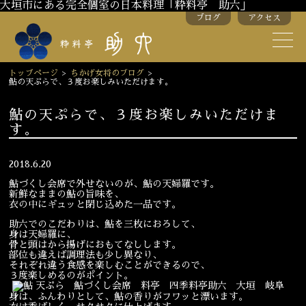
大垣市にある完全個室の日本料理「粋料亭 助六」
ブログ
アクセス
助六の歴史
助六流おもてなし
トップページ
>
ちかげ女将のブログ
>
鮎の天ぷらで、３度お楽しみいただけます。
スタッフ紹介
鮎の天ぷらで、３度お楽しみいただけま
す。
季節のお料理
お弁当
お飲み物
2018.6.20
鮎づくし会席で外せないのが、鮎の天婦羅です。
新鮮なままの鮎の旨味を、
衣の中にギュッと閉じ込めた一品です。
お部屋のご紹介
会議・舞台のご利用
助六でのこだわりは、鮎を三枚におろして、
結婚式・披露宴
身は天婦羅に、
骨と頭はから揚げにおもてなしします。
部位も違えば調理法も少し異なり、
それぞれ違う食感を楽しむことができるので、
３度楽しめるのがポイント。
ご接待
法要
身は、ふんわりとして、鮎の香りがフワッと漂います。
慶事
お顔合わせ