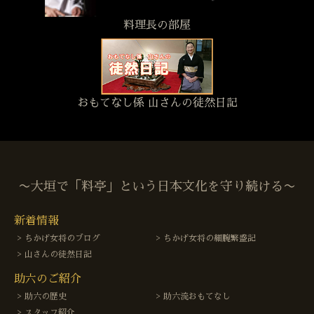
料理長の部屋
おもてなし係 山さんの徒然日記
〜大垣で「料亭」という日本文化を守り続ける〜
新着情報
ちかげ女将のブログ
ちかげ女将の細腕繁盛記
山さんの徒然日記
助六のご紹介
助六の歴史
助六流おもてなし
スタッフ紹介